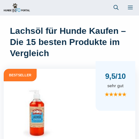
Zum
Me
Inhalt
springen
Lachsöl für Hunde Kaufen –
Die 15 besten Produkte im
Vergleich
9,5/10
BESTSELLER
sehr gut
★★★★★