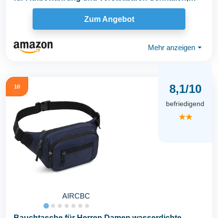
ideal...
Zum Angebot
Mehr anzeigen
⏷
8,1/10
10
befriedigend
★★
AIRCBC
Bauchtasche für Herren Damen wasserdichte