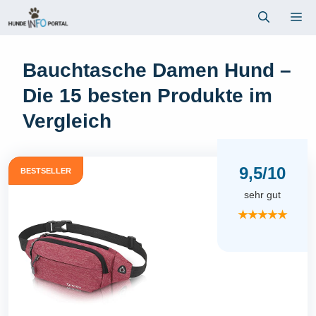
Zum
Me
Inhalt
springen
Bauchtasche Damen Hund –
Die 15 besten Produkte im
Vergleich
9,5/10
BESTSELLER
sehr gut
★★★★★