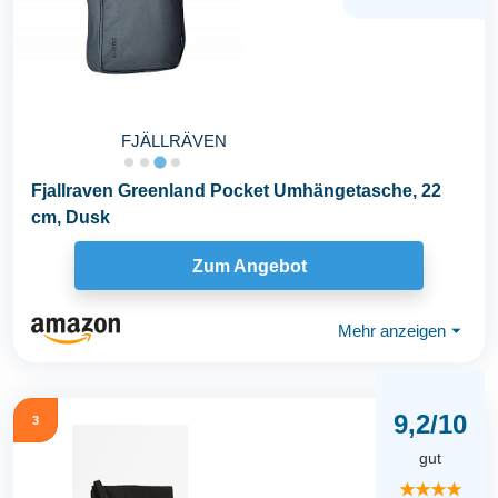
FJÄLLRÄVEN
Fjallraven Greenland Pocket Umhängetasche, 22
cm, Dusk
Zum Angebot
Mehr anzeigen
⏷
9,2/10
3
gut
★★★★