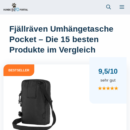
Zum
Me
Inhalt
springen
Fjällräven Umhängetasche
Pocket – Die 15 besten
Produkte im Vergleich
9,5/10
BESTSELLER
sehr gut
★★★★★