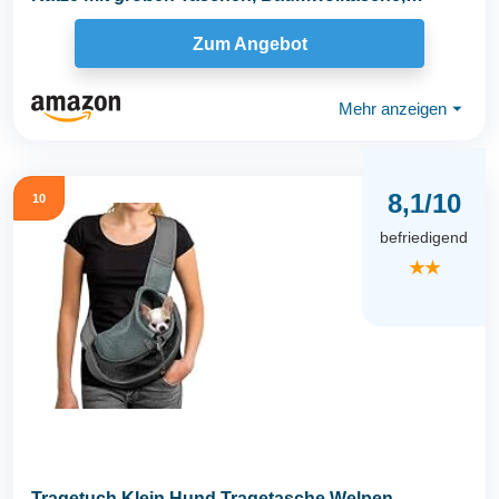
Hundetrage...
Zum Angebot
Mehr anzeigen
⏷
8,1/10
10
befriedigend
★★
Tragetuch Klein Hund Tragetasche Welpen