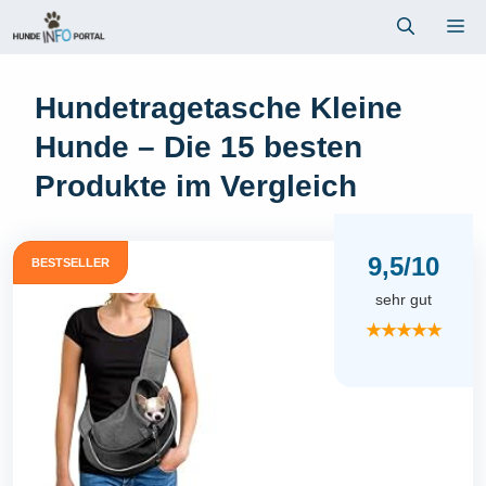
Zum
Me
Inhalt
springen
Hundetragetasche Kleine
Hunde – Die 15 besten
Produkte im Vergleich
9,5/10
BESTSELLER
sehr gut
★★★★★