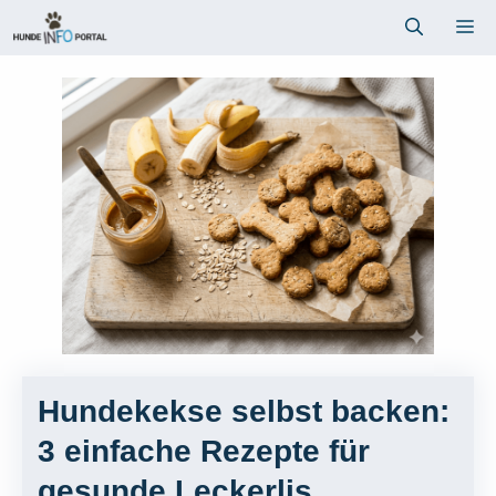
Zum
Me
Inhalt
springen
Hundekekse selbst backen:
3 einfache Rezepte für
gesunde Leckerlis