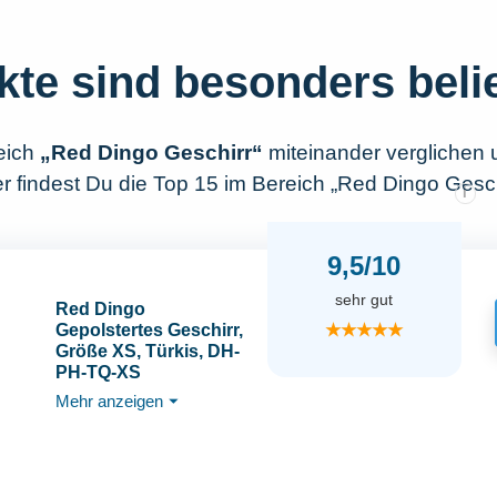
kte sind besonders beli
eich
„Red Dingo Geschirr“
miteinander verglichen
r findest Du die Top 15 im Bereich „Red Dingo Gesch
i
9,5/10
sehr gut
Red Dingo
★★★★★
Gepolstertes Geschirr,
Größe XS, Türkis, DH-
PH-TQ-XS
Mehr anzeigen
⏷