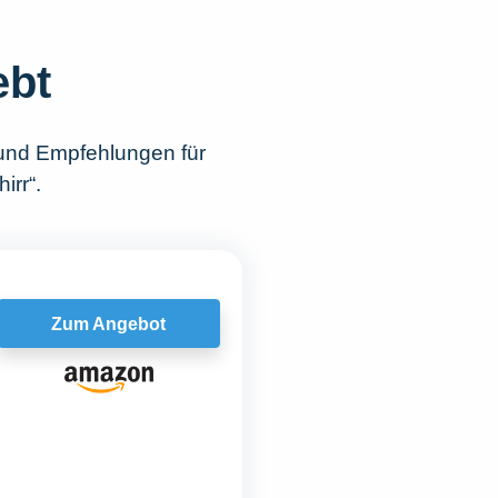
ebt
 und Empfehlungen für
irr“.
Zum Angebot