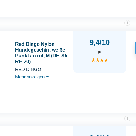
i
9,4/10
Red Dingo Nylon
Hundegeschirr, weiße
gut
Punkt an rot, M (DH-S5-
★★★★
RE-20)
RED DINGO
Mehr anzeigen
⏷
i