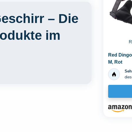
eschirr – Die
rodukte im
R
Red Dingo 
M, Rot
Sehr
dies