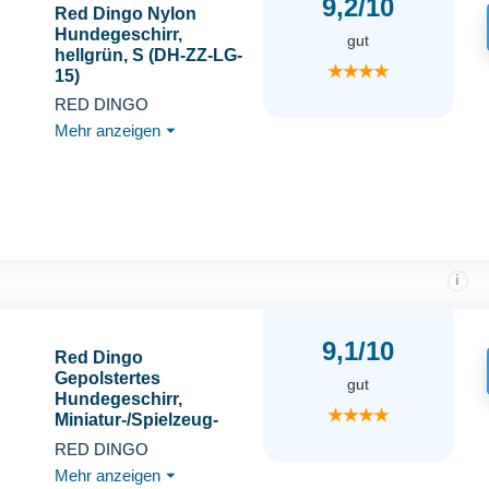
9,2/10
Red Dingo Nylon
Hundegeschirr,
gut
hellgrün, S (DH-ZZ-LG-
★★★★
15)
RED DINGO
Mehr anzeigen
⏷
i
9,1/10
Red Dingo
Gepolstertes
gut
Hundegeschirr,
★★★★
Miniatur-/Spielzeug-
Rassen, Gelb, Größe
RED DINGO
XS (US)
Mehr anzeigen
⏷