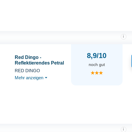
i
8,9/10
Red Dingo -
Reflektierendes Petral
noch gut
RED DINGO
★★★
Mehr anzeigen
⏷
i