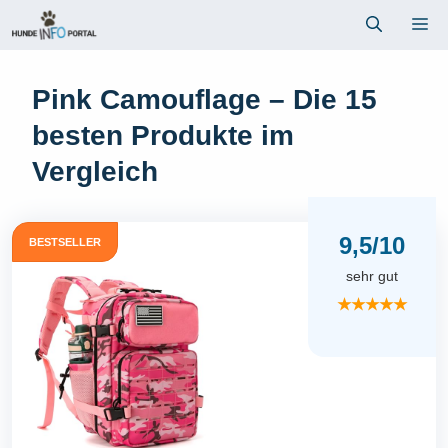
Zum
Me
Inhalt
springen
Pink Camouflage – Die 15
besten Produkte im
Vergleich
9,5/10
BESTSELLER
sehr gut
★★★★★