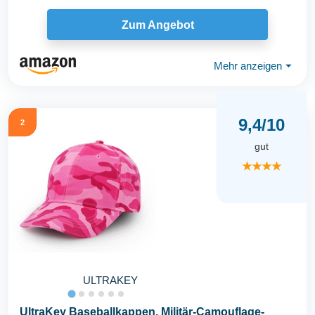
Zum Angebot
Mehr anzeigen
⏷
9,4/10
2
gut
★★★★
ULTRAKEY
UltraKey Baseballkappen, Militär-Camouflage-