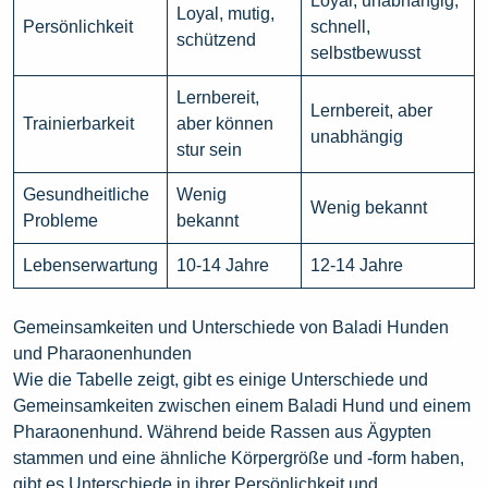
Loyal, unabhängig,
Loyal, mutig,
Persönlichkeit
schnell,
schützend
selbstbewusst
Lernbereit,
Lernbereit, aber
Trainierbarkeit
aber können
unabhängig
stur sein
Gesundheitliche
Wenig
Wenig bekannt
Probleme
bekannt
Lebenserwartung
10-14 Jahre
12-14 Jahre
Gemeinsamkeiten und Unterschiede von Baladi Hunden
und Pharaonenhunden
Wie die Tabelle zeigt, gibt es einige Unterschiede und
Gemeinsamkeiten zwischen einem Baladi Hund und einem
Pharaonenhund. Während beide Rassen aus Ägypten
stammen und eine ähnliche Körpergröße und -form haben,
gibt es Unterschiede in ihrer Persönlichkeit und