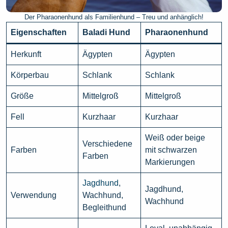
Der Pharaonenhund als Familienhund – Treu und anhänglich!
Eigenschaften
Baladi Hund
Pharaonenhund
Herkunft
Ägypten
Ägypten
Körperbau
Schlank
Schlank
Größe
Mittelgroß
Mittelgroß
Fell
Kurzhaar
Kurzhaar
Weiß oder beige
Verschiedene
Farben
mit schwarzen
Farben
Markierungen
Jagdhund
,
Jagdhund,
Verwendung
Wachhund,
Wachhund
Begleithund