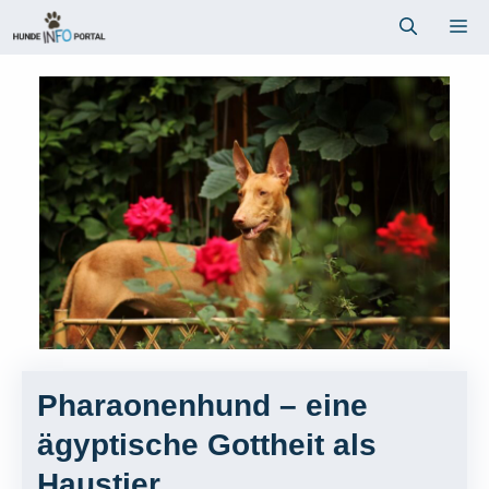
Zum
Me
Inhalt
springen
Pharaonenhund – eine
ägyptische Gottheit als
Haustier