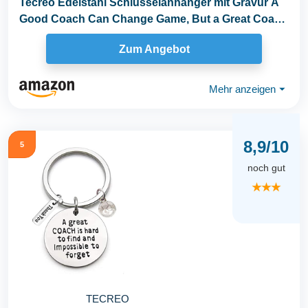
Tecreo Edelstahl Schlüsselanhänger mit Gravur A
Good Coach Can Change Game, But a Great Coach
Can...
Zum Angebot
Mehr anzeigen
⏷
8,9/10
5
noch gut
★★★
TECREO