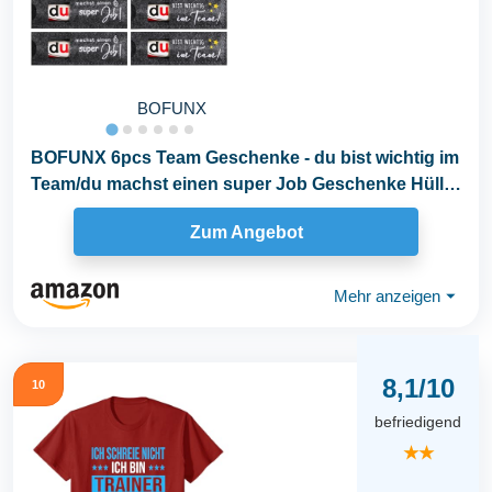
BOFUNX
BOFUNX 6pcs Team Geschenke - du bist wichtig im
Team/du machst einen super Job Geschenke Hülle
Filz...
Zum Angebot
Mehr anzeigen
⏷
8,1/10
10
befriedigend
★★