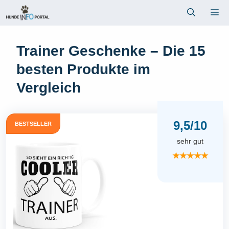
Zum
Me
Inhalt
springen
Trainer Geschenke – Die 15
besten Produkte im
Vergleich
9,5/10
BESTSELLER
sehr gut
★★★★★