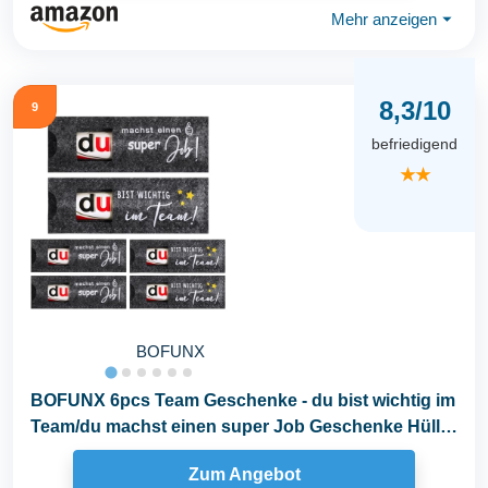
Mehr anzeigen
⏷
8,3/10
9
befriedigend
★★
BOFUNX
BOFUNX 6pcs Team Geschenke - du bist wichtig im
Team/du machst einen super Job Geschenke Hülle
Filz...
Zum Angebot