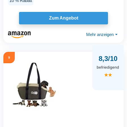
10 % Rabatt
Zum Angebot
Mehr anzeigen
⏷
8,3/10
9
befriedigend
★★