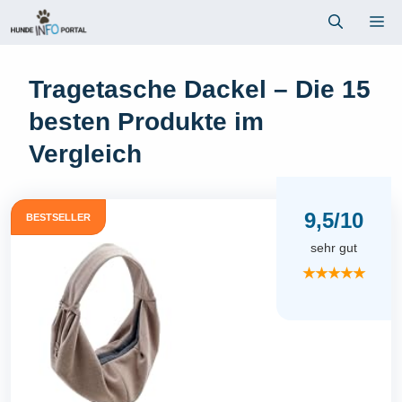
Zum
Me
Inhalt
springen
Tragetasche Dackel – Die 15
besten Produkte im
Vergleich
9,5/10
BESTSELLER
sehr gut
★★★★★