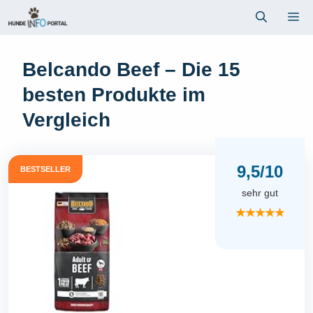
Zum
Me
Inhalt
springen
Belcando Beef – Die 15
besten Produkte im
Vergleich
9,5/10
BESTSELLER
sehr gut
★★★★★