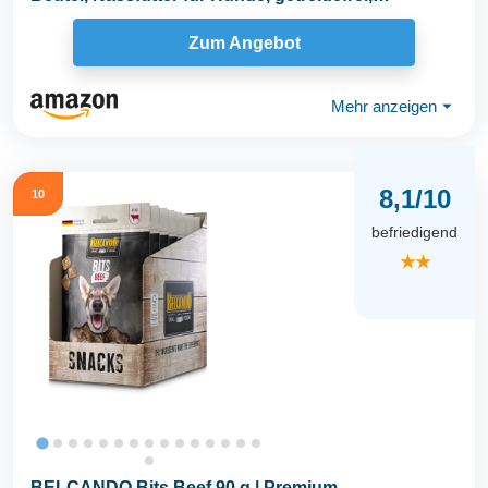
sortenfrei...
Zum Angebot
Mehr anzeigen
⏷
8,1/10
10
befriedigend
★★
BELCANDO Bits Beef 90 g | Premium-