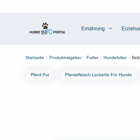
Zum
Inhalt
springen
Ernährung
Erziehu
Startseite
»
Produktratgeber
»
Futter
»
Hundefutter
»
Bel
Pferd Pur
Pferdefleisch Leckerlis Für Hunde