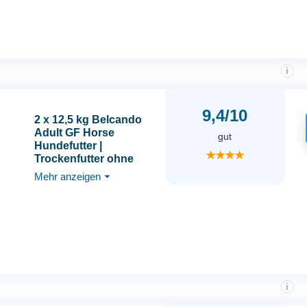
i
9,4/10
2 x 12,5 kg Belcando
Adult GF Horse
gut
Hundefutter |
★★★★
Trockenfutter ohne
Getreide mit Pferd |
Mehr anzeigen
⏷
Alleinfuttermittel für
ausgewachsene Hunde
Aller Rassen ab 1 Jahr
i