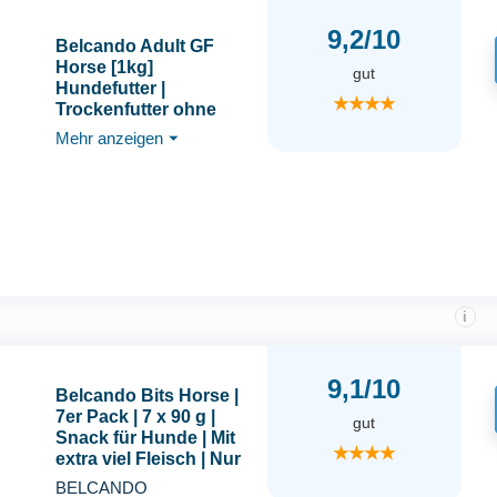
9,2/10
Belcando Adult GF
Horse [1kg]
gut
Hundefutter |
★★★★
Trockenfutter ohne
Getreide mit Pferd |
Mehr anzeigen
⏷
Alleinfuttermittel für
ausgewachsene Hunde
Aller Rassen ab 1 Jahr
i
9,1/10
Belcando Bits Horse |
7er Pack | 7 x 90 g |
gut
Snack für Hunde | Mit
★★★★
extra viel Fleisch | Nur
eine tierische
BELCANDO