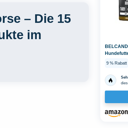
rse – Die 15
ukte im
BELCANDO 
Hundefutte
Pferd...
9 % Rabatt
Sehr
dies