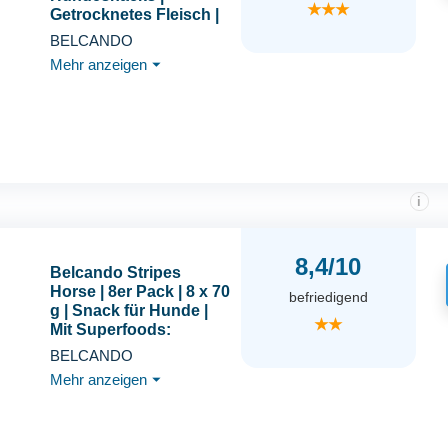
★★★
Getrocknetes Fleisch |
100% natürlich
BELCANDO
Mehr anzeigen
⏷
i
8,4/10
Belcando Stripes
Horse | 8er Pack | 8 x 70
befriedigend
g | Snack für Hunde |
★★
Mit Superfoods:
Bierhefe, Krill und
BELCANDO
aromatische Kräuter |
Mehr anzeigen
⏷
Ohne Getreide und
ohne Zucker | Mit extra
viel Fleisch