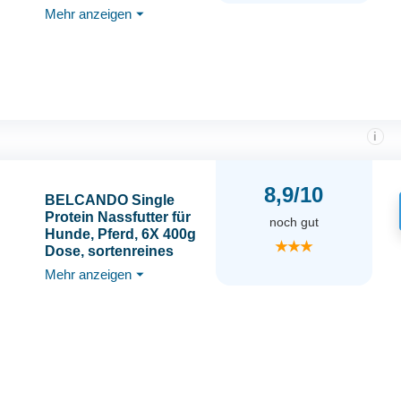
Proteinquelle | Ohne
Mehr anzeigen
⏷
Getreide | Ohne
Verwendung von
Zucker
i
8,9/10
BELCANDO Single
Protein Nassfutter für
noch gut
Hunde, Pferd, 6X 400g
★★★
Dose, sortenreines
Hundefutter nass, für
Mehr anzeigen
⏷
alle Rassen, Made in
Germany