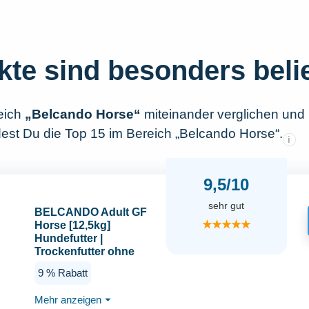
kte sind besonders beli
eich
„Belcando Horse“
miteinander verglichen und
dest Du die Top 15 im Bereich „Belcando Horse“.
i
9,5/10
sehr gut
BELCANDO Adult GF
★★★★★
Horse [12,5kg]
Hundefutter |
Trockenfutter ohne
Getreide mit Pferd |
9 % Rabatt
Alleinfuttermittel für
ausgewachsene Hunde
Mehr anzeigen
⏷
Aller Rassen ab 1 Jahr