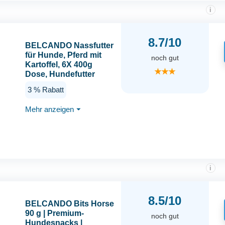
i
8.7/10
BELCANDO Nassfutter
für Hunde, Pferd mit
noch gut
Kartoffel, 6X 400g
★★★
Dose, Hundefutter
nass, für alle Rassen,
3 % Rabatt
Made in Germany
Mehr anzeigen
⏷
i
8.5/10
BELCANDO Bits Horse
90 g | Premium-
noch gut
Hundesnacks |