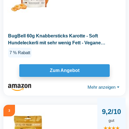
BugBell 60g Knabbersticks Karotte - Soft
Hundeleckerli mit sehr wenig Fett - Vegane
Hundesnacks ohne...
7 % Rabatt
Zum Angebot
Mehr anzeigen
⏷
9,2/10
3
gut
★★★★