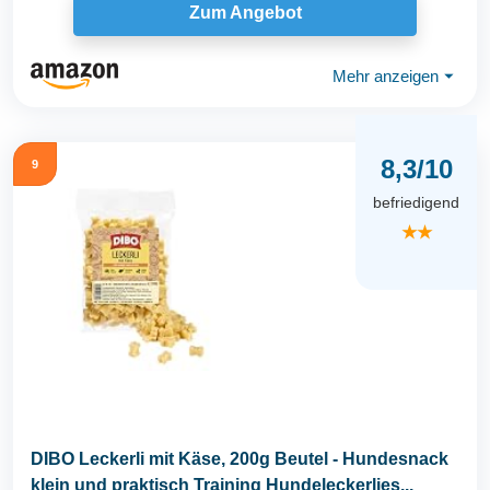
Zum Angebot
Mehr anzeigen
⏷
8,3/10
9
befriedigend
★★
DIBO Leckerli mit Käse, 200g Beutel - Hundesnack
klein und praktisch Training Hundeleckerlies...