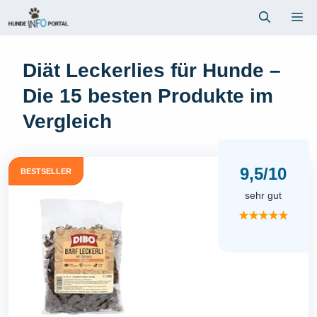
Zum
Me
Inhalt
springen
Diät Leckerlies für Hunde –
Die 15 besten Produkte im
Vergleich
9,5/10
BESTSELLER
sehr gut
★★★★★