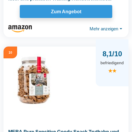
Zum Angebot
Mehr anzeigen
⏷
8,1/10
10
befriedigend
★★
MERA Pure Sensitive Goody Snack Truthahn und