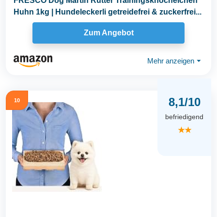
FRESCO Dog Martin Rütter Trainingsknöchelchen
Huhn 1kg | Hundeleckerli getreidefrei & zuckerfrei...
Zum Angebot
Mehr anzeigen
⏷
8,1/10
10
befriedigend
★★