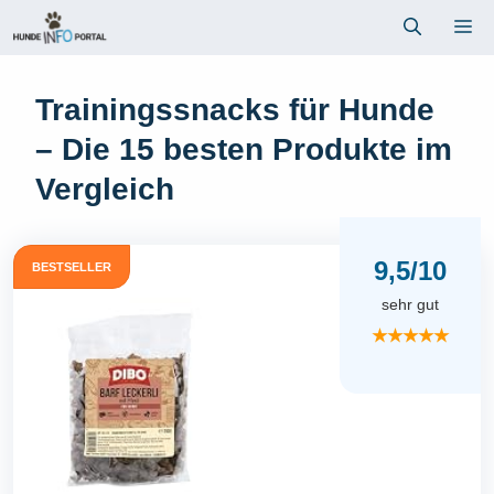
Zum
Me
Inhalt
springen
Trainingssnacks für Hunde
– Die 15 besten Produkte im
Vergleich
9,5/10
BESTSELLER
sehr gut
★★★★★