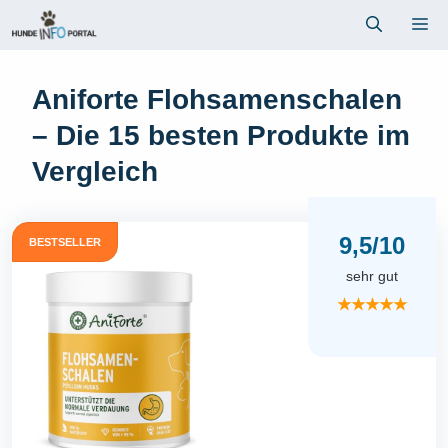
Zum
Me
Inhalt
springen
Aniforte Flohsamenschalen
– Die 15 besten Produkte im
Vergleich
9,5/10
BESTSELLER
sehr gut
★★★★★