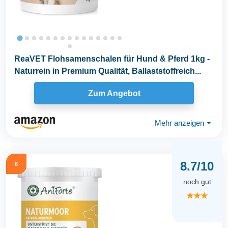
ReaVET Flohsamenschalen für Hund & Pferd 1kg -
Naturrein in Premium Qualität, Ballaststoffreich...
Zum Angebot
Mehr anzeigen
⏷
8.7/10
6
noch gut
★★★