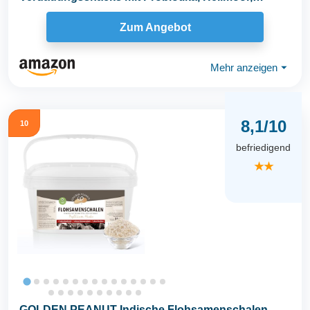
fördert...
Zum Angebot
Mehr anzeigen
⏷
8,1/10
10
befriedigend
★★
GOLDEN PEANUT Indische Flohsamenschalen