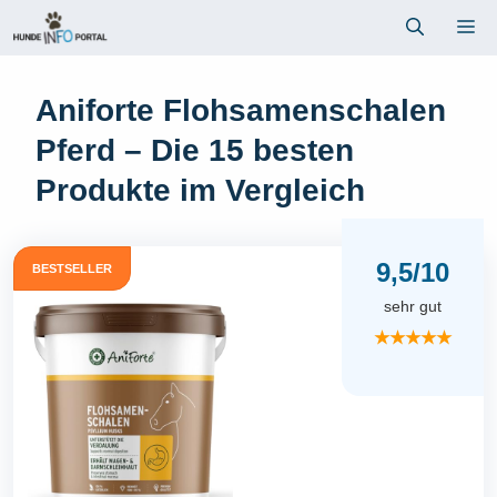
Zum
Me
Inhalt
springen
Aniforte Flohsamenschalen
Pferd – Die 15 besten
Produkte im Vergleich
9,5/10
BESTSELLER
sehr gut
★★★★★