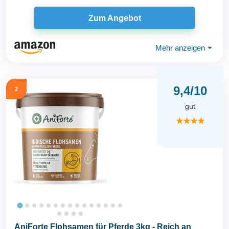
Zum Angebot
Mehr anzeigen
⏷
9,4/10
2
gut
★★★★
AniForte Flohsamen für Pferde 3kg - Reich an