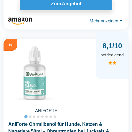
Zum Angebot
Mehr anzeigen
⏷
8,1/10
10
befriedigend
★★
ANIFORTE
AniForte Ohrmilbenöl für Hunde, Katzen &
Nagetiere 50ml – Ohrentropfen bei Juckreiz &