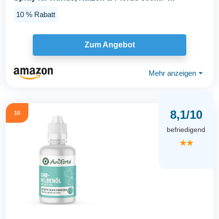
Milbenspray mit...
10 % Rabatt
Zum Angebot
Mehr anzeigen
⏷
8,1/10
10
befriedigend
★★