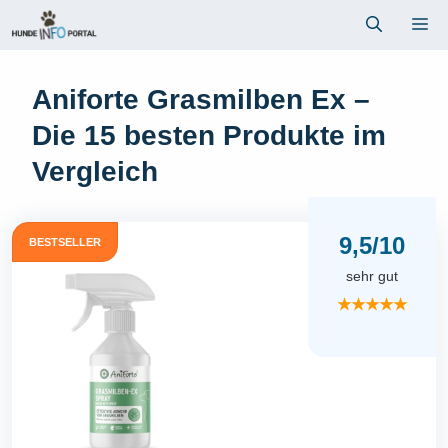
Zum
Me
Inhalt
springen
Aniforte Grasmilben Ex –
Die 15 besten Produkte im
Vergleich
9,5/10
BESTSELLER
sehr gut
★★★★★