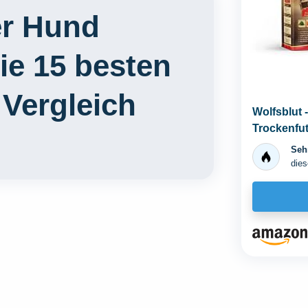
er Hund
ie 15 besten
 Vergleich
Wolfsblut 
Trockenfutt
Sehr
dies