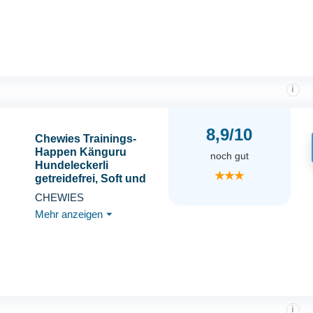
Hundetraining -
hypoallergen
i
8,9/10
Chewies Trainings-
Happen Känguru
noch gut
Hundeleckerli
★★★
getreidefrei, Soft und
ohne Zucker -
CHEWIES
Monoprotein Hunde-
Mehr anzeigen
⏷
Leckerlis in der
wiederverschließbaren
Verpackung - Made in
Germany (6 x 175 g)
i