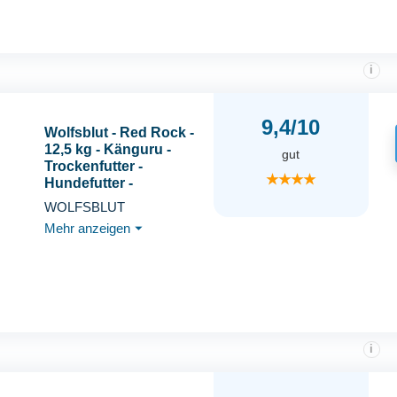
i
9,4/10
Wolfsblut - Red Rock -
12,5 kg - Känguru -
gut
Trockenfutter -
★★★★
Hundefutter -
Getreidefrei
WOLFSBLUT
Mehr anzeigen
⏷
i