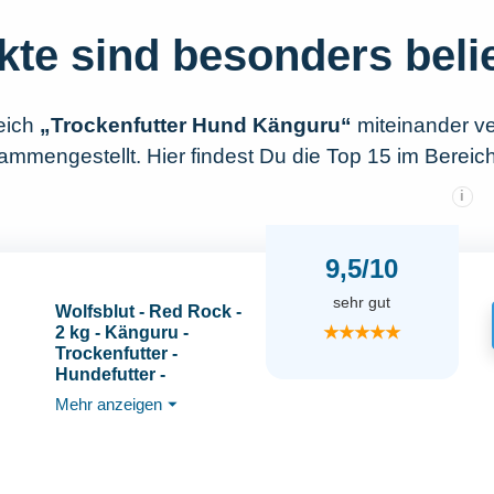
kte sind besonders beli
eich
„Trockenfutter Hund Känguru“
miteinander ve
mmengestellt. Hier findest Du die Top 15 im Bereic
i
9,5/10
sehr gut
Wolfsblut - Red Rock -
★★★★★
2 kg - Känguru -
Trockenfutter -
Hundefutter -
Getreidefrei
Mehr anzeigen
⏷