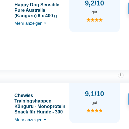
9,2/10
Happy Dog Sensible
Pure Australia
gut
(Känguru) 6 x 400 g
★★★★
Mehr anzeigen
⏷
i
9,1/10
Chewies
Trainingshappen
gut
Känguru - Monoprotein
★★★★
Snack für Hunde - 300
g - getreidefrei &
Mehr anzeigen
⏷
zuckerfrei - Softe
Leckerlies fürs