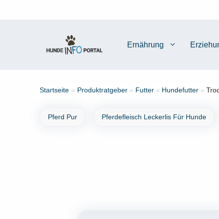
Zum
Inhalt
springen
Ernährung
Erziehu
Startseite
»
Produktratgeber
»
Futter
»
Hundefutter
»
Tro
Pferd Pur
Pferdefleisch Leckerlis Für Hunde