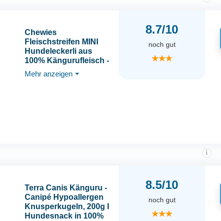
8.7/10
Chewies
Fleischstreifen MINI
noch gut
Hundeleckerli aus
★★★
100% Kängurufleisch -
4 x 70 g - Snack für
Mehr anzeigen
⏷
kleine Hunde -
luftgetrocknete
Känguru Kaustreifen -
hypoallergen &
getreidefrei -
Dörrfleisch vom
Känguru
i
8.5/10
Terra Canis Känguru -
Canipé Hypoallergen
noch gut
Knusperkugeln, 200g I
★★★
Hundesnack in 100%