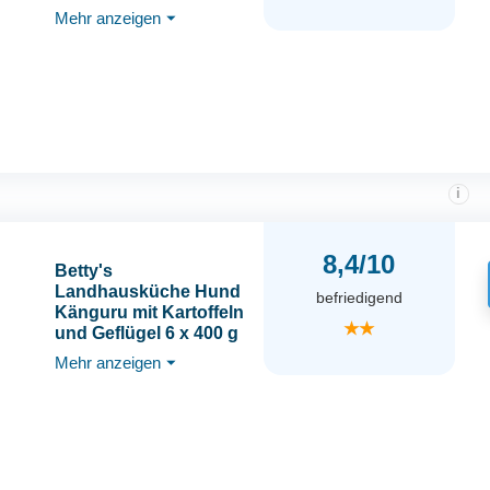
Lebensmittelqualität
Mehr anzeigen
⏷
Aller Rohstoffe |
getreidefrei
i
8,4/10
Betty's
Landhausküche Hund
befriedigend
Känguru mit Kartoffeln
★★
und Geflügel 6 x 400 g
Für alle Hunderassen
Mehr anzeigen
⏷
geeignet Hohe
Bioverfügbarkeit Wir
achten auf Beste
Qualität