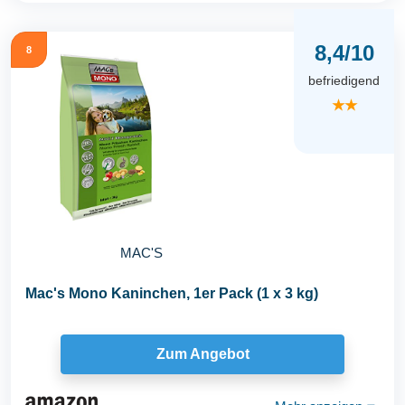
8,4/10
8
befriedigend
★★
MAC'S
Mac's Mono Kaninchen, 1er Pack (1 x 3 kg)
Zum Angebot