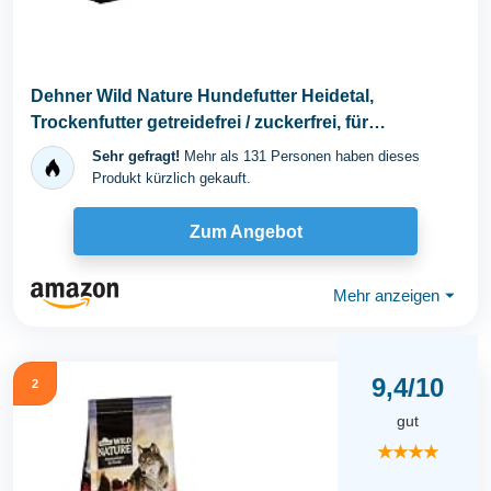
Dehner Wild Nature Hundefutter Heidetal,
Trockenfutter getreidefrei / zuckerfrei, für
ausgewachsene...
Sehr gefragt!
Mehr als 131 Personen haben dieses
Produkt kürzlich gekauft.
Zum Angebot
Mehr anzeigen
⏷
9,4/10
2
gut
★★★★