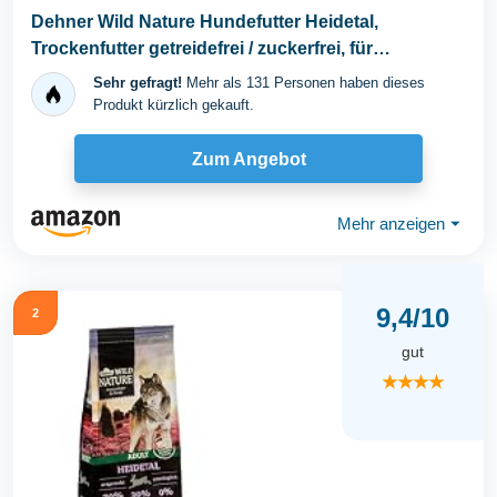
Dehner Wild Nature Hundefutter Heidetal,
Trockenfutter getreidefrei / zuckerfrei, für
ausgewachsene...
Sehr gefragt!
Mehr als 131 Personen haben dieses
Produkt kürzlich gekauft.
Zum Angebot
Mehr anzeigen
⏷
9,4/10
2
gut
★★★★