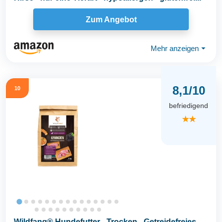
Zum Angebot
Mehr anzeigen
⏷
8,1/10
10
befriedigend
★★
Wildfang® Hundefutter - Trocken - Getreidefreies