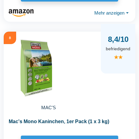
Mehr anzeigen
⏷
8,4/10
8
befriedigend
★★
MAC'S
Mac's Mono Kaninchen, 1er Pack (1 x 3 kg)