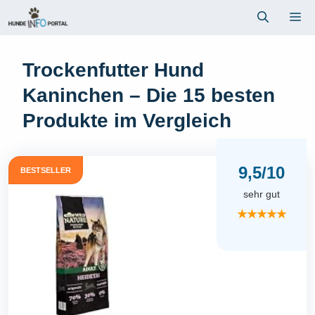
Zum
Me
Inhalt
springen
Trockenfutter Hund
Kaninchen – Die 15 besten
Produkte im Vergleich
9,5/10
BESTSELLER
sehr gut
★★★★★