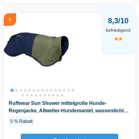
8,3/10
9
befriedigend
★★
Ruffwear Sun Shower mittelgroße Hunde-
Regenjacke, Allwetter-Hundemantel, wasserdichte
Hundejacke...
5 % Rabatt