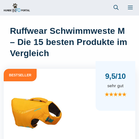
Zum
Me
Inhalt
springen
Ruffwear Schwimmweste M
– Die 15 besten Produkte im
Vergleich
9,5/10
BESTSELLER
sehr gut
★★★★★