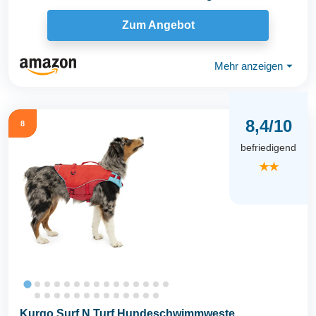
DFD X...
Zum Angebot
Mehr anzeigen
⏷
8,4/10
8
befriedigend
★★
Kurgo Surf N Turf Hundeschwimmweste,