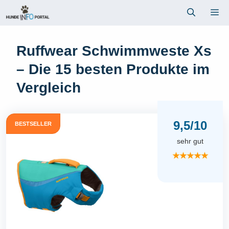
Zum
Me
Inhalt
springen
Ruffwear Schwimmweste Xs
– Die 15 besten Produkte im
Vergleich
9,5/10
BESTSELLER
sehr gut
★★★★★