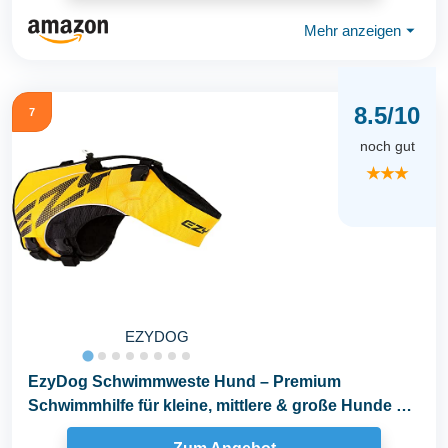
Mehr anzeigen
⏷
8.5/10
7
noch gut
★★★
EZYDOG
EzyDog Schwimmweste Hund – Premium
Schwimmhilfe für kleine, mittlere & große Hunde –
DFD X...