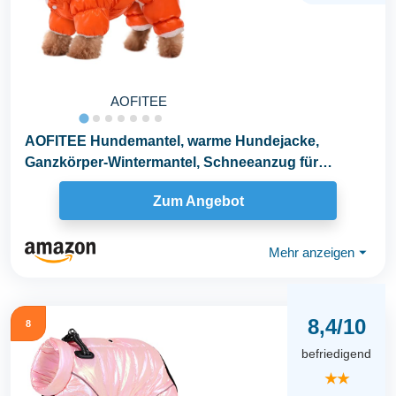
AOFITEE
AOFITEE Hundemantel, warme Hundejacke,
Ganzkörper-Wintermantel, Schneeanzug für
Hunde...
Zum Angebot
Mehr anzeigen
⏷
8,4/10
8
befriedigend
★★