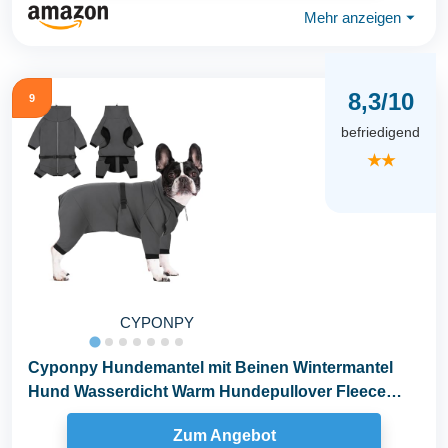
Mehr anzeigen
⏷
8,3/10
9
befriedigend
★★
CYPONPY
Cyponpy Hundemantel mit Beinen Wintermantel
Hund Wasserdicht Warm Hundepullover Fleece
Hundejacke...
Zum Angebot