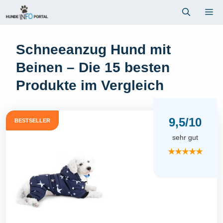
Zum
Me
Inhalt
springen
Schneeanzug Hund mit
Beinen – Die 15 besten
Produkte im Vergleich
9,5/10
BESTSELLER
sehr gut
★★★★★