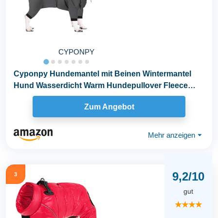
CYPONPY
Cyponpy Hundemantel mit Beinen Wintermantel
Hund Wasserdicht Warm Hundepullover Fleece
Hundejacke...
Zum Angebot
Mehr anzeigen
⏷
9,2/10
3
gut
★★★★