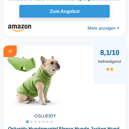
Zum Angebot
Mehr anzeigen
⏷
8,1/10
10
befriedigend
★★
OSLUEIDY
Oslueidy Hundemantel Fleece Hunde Jacken Hund