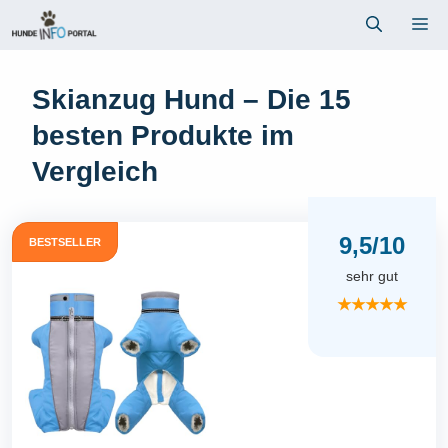
Zum
Me
Inhalt
springen
Skianzug Hund – Die 15
besten Produkte im
Vergleich
9,5/10
BESTSELLER
sehr gut
★★★★★