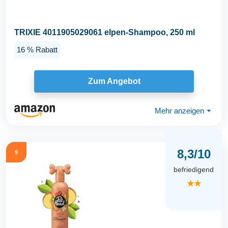
TRIXIE 4011905029061 elpen-Shampoo, 250 ml
16 % Rabatt
Zum Angebot
Mehr anzeigen
⏷
8,3/10
9
befriedigend
★★