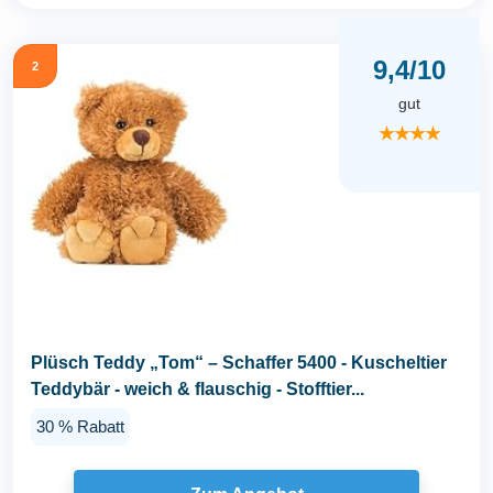
9,4/10
2
gut
★★★★
Plüsch Teddy „Tom“ – Schaffer 5400 - Kuscheltier
Teddybär - weich & flauschig - Stofftier...
30 % Rabatt