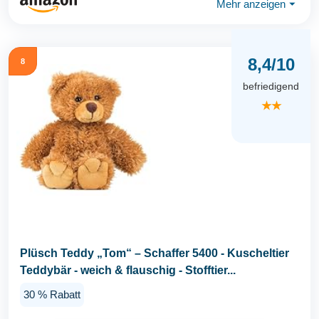
Mehr anzeigen
⏷
8,4/10
8
befriedigend
★★
Plüsch Teddy „Tom“ – Schaffer 5400 - Kuscheltier
Teddybär - weich & flauschig - Stofftier...
30 % Rabatt