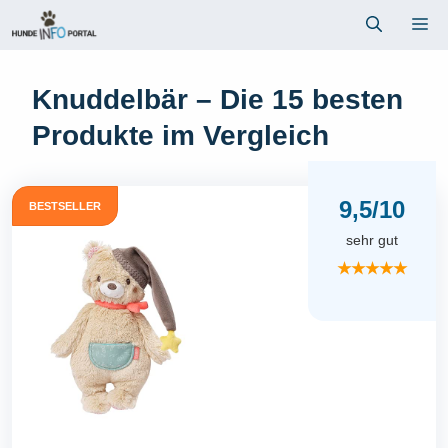
Zum
Me
Inhalt
springen
Knuddelbär – Die 15 besten
Produkte im Vergleich
9,5/10
BESTSELLER
sehr gut
★★★★★