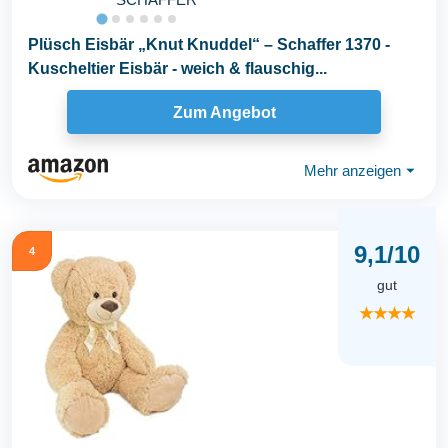
Plüsch Eisbär „Knut Knuddel“ – Schaffer 1370 -
Kuscheltier Eisbär - weich & flauschig...
Zum Angebot
Mehr anzeigen
⏷
9,1/10
4
gut
★★★★