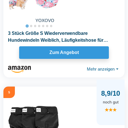
YOXOVO
3 Stück Größe S Wiederverwendbare
Hundewindeln Weiblich, Läufigkeitshose für
Hündinnen für...
Zum Angebot
Mehr anzeigen
⏷
8,9/10
5
noch gut
★★★