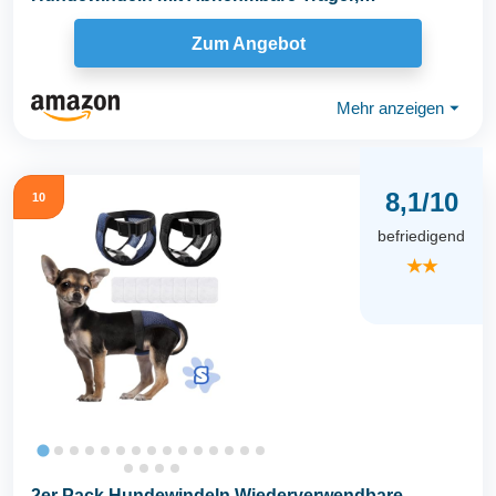
Hochsaugfähige...
Zum Angebot
Mehr anzeigen
⏷
8,1/10
10
befriedigend
★★
2er Pack Hundewindeln Wiederverwendbare