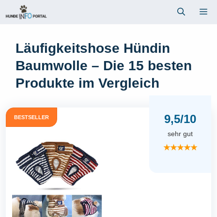
Zum
Me
Inhalt
springen
Läufigkeitshose Hündin
Baumwolle – Die 15 besten
Produkte im Vergleich
9,5/10
BESTSELLER
sehr gut
★★★★★