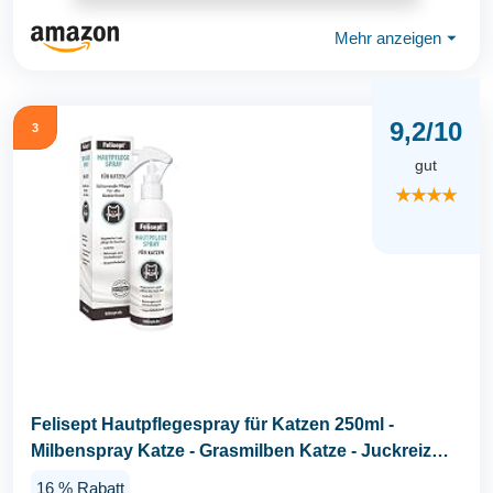
Mehr anzeigen
⏷
9,2/10
3
gut
★★★★
Felisept Hautpflegespray für Katzen 250ml -
Milbenspray Katze - Grasmilben Katze - Juckreiz
Katze...
16 % Rabatt