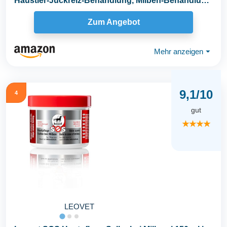
Haustier-Juckreiz-Behandlung, Milben-Behandlung
für Hunde...
Zum Angebot
Mehr anzeigen
⏷
9,1/10
4
gut
★★★★
LEOVET