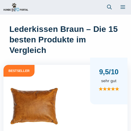
Zum
Me
Inhalt
springen
Lederkissen Braun – Die 15
besten Produkte im
Vergleich
9,5/10
BESTSELLER
sehr gut
★★★★★