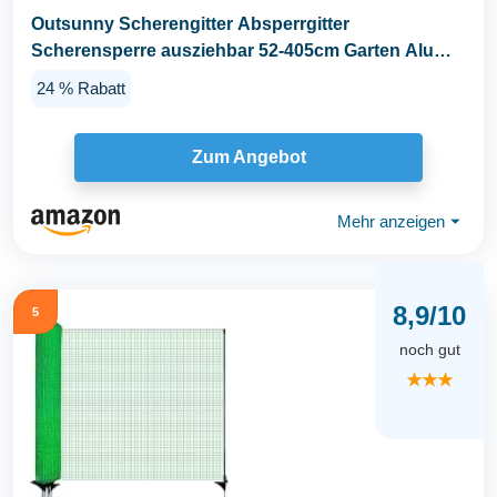
Outsunny Scherengitter Absperrgitter
Scherensperre ausziehbar 52-405cm Garten Alu
Braun H103,5cm
24 % Rabatt
Zum Angebot
Mehr anzeigen
⏷
8,9/10
5
noch gut
★★★