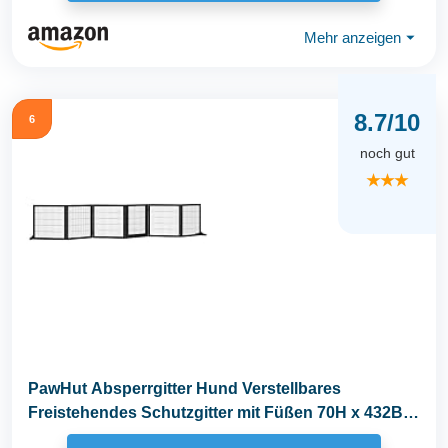
Mehr anzeigen
⏷
8.7/10
6
noch gut
★★★
PawHut Absperrgitter Hund Verstellbares
Freistehendes Schutzgitter mit Füßen 70H x 432B
cm Holz...