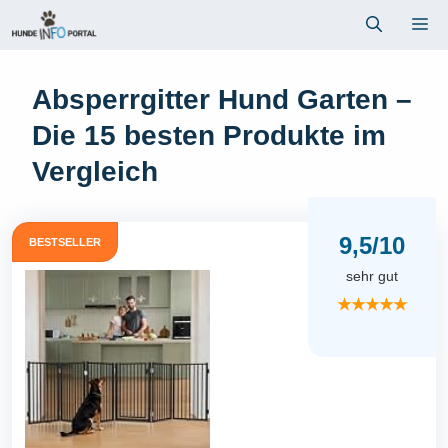
Zum
Me
Inhalt
springen
Absperrgitter Hund Garten –
Die 15 besten Produkte im
Vergleich
9,5/10
BESTSELLER
sehr gut
★★★★★