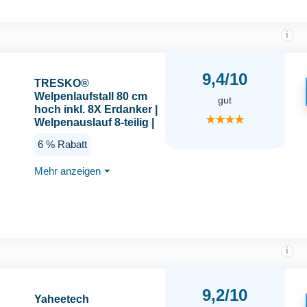
i
9,4/10
TRESKO®
Welpenlaufstall 80 cm
gut
hoch inkl. 8X Erdanker |
★★★★
Welpenauslauf 8-teilig |
Hundelaufstall faltbar
6 % Rabatt
mit Tür | Aufbau
werkzeugfrei |
Mehr anzeigen
⏷
Tierlaufstall Hunde
wetterfest
i
9,2/10
Yaheetech