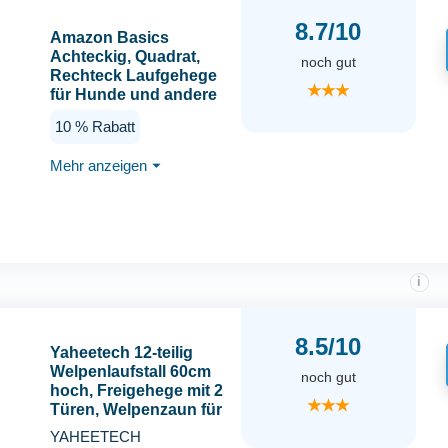
8.7/10
Amazon Basics
Achteckig, Quadrat,
noch gut
Rechteck Laufgehege
★★★
für Hunde und andere
Haustiere, faltbar Metall
10 % Rabatt
mit Tür, 152.4 x 152.4 x
76.2 cm hoch, Schwarz
Mehr anzeigen
⏷
i
8.5/10
Yaheetech 12-teilig
Welpenlaufstall 60cm
noch gut
hoch, Freigehege mit 2
★★★
Türen, Welpenzaun für
Camping & Garten,
YAHEETECH
Automatische