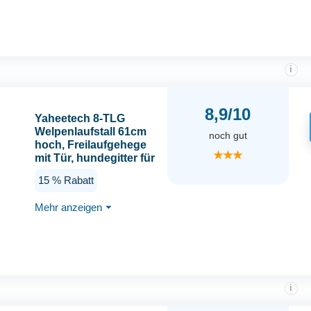
Hundelaufstall für
Wohnung & Garten
i
8,9/10
Yaheetech 8-TLG
Welpenlaufstall 61cm
noch gut
hoch, Freilaufgehege
★★★
mit Tür, hundegitter für
Innen- & Außenbereich,
15 % Rabatt
Tierlaufstall für Hund
Katze Welpe
Mehr anzeigen
⏷
Kaninchen, flexibel und
faltbar, Einfache
Montage
i