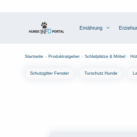
Zum
Inhalt
springen
Ernährung
Erziehu
Startseite
»
Produktratgeber
»
Schlafplätze & Möbel
»
Hüt
Schutzgitter Fenster
Turschutz Hunde
L