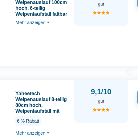
Welpenauslauf 100cm
gut
hoch, 6-teilig
★★★★
Welpenlaufstall faltbar
mit Tür, Hundelaufstall
Mehr anzeigen
⏷
Freilaufgehege für
Hunde Wohnung &
Garten, Aufbau
werkzeugfrei
i
9,1/10
Yaheetech
Welpenauslauf 8-teilig
gut
80cm hoch,
★★★★
Welpenlaufstall mit
integriertem Schloss,
6 % Rabatt
Geräuscharme Rohre,
Bodenschoner, 8 mm
Mehr anzeigen
⏷
Verstärkte Metalldrähte,