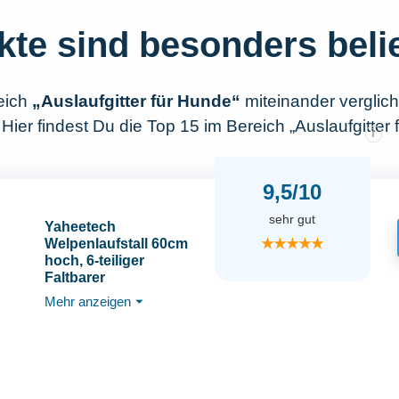
kte sind besonders beli
eich
„Auslaufgitter für Hunde“
miteinander vergli
Hier findest Du die Top 15 im Bereich „Auslaufgitter 
i
9,5/10
sehr gut
Yaheetech
★★★★★
Welpenlaufstall 60cm
hoch, 6-teiliger
Faltbarer
Welpenauslauf,
Mehr anzeigen
⏷
Automatische
Verriegelung, DIY
Hundepark für drinnen
und draußen,
werkzeugfreie Montage