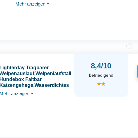
Mehr anzeigen
⏷
Verriegelung,
Tierlaufstall für Hunde,
Kaninchen, Hühner
i
8,4/10
Lighterday Tragbarer
Welpenauslauf,Welpenlaufstall
befriedigend
Hundebox Faltbar
★★
Katzengehege,Wasserdichtes
Oxford-Tuch Laufstall
Mehr anzeigen
⏷
Hund,Katzenkäfig Hundekäfig
für Katzen,Hunde,Kaninchen
(Grau, S, 8)