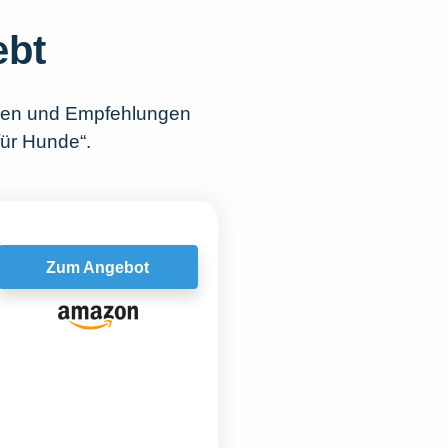
ebt
chen und Empfehlungen
für Hunde“.
Zum Angebot