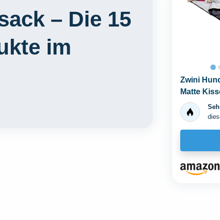
sack – Die 15
ukte im
Zwini Hund
Matte Kis
Wasserdich
Sehr
dies