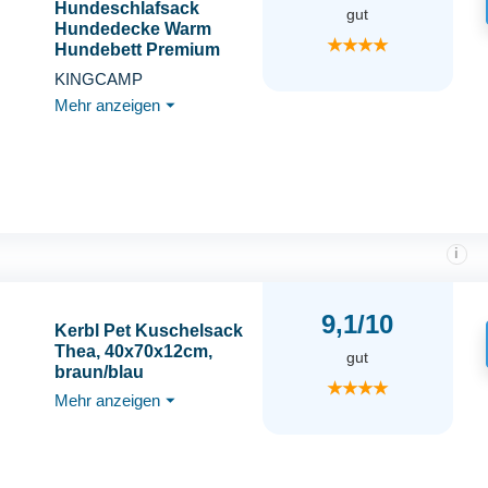
Hundeschlafsack
gut
Hundedecke Warm
★★★★
Hundebett Premium
Haustier Decke
KINGCAMP
Leichtgewicht Decke
Mehr anzeigen
⏷
für Katzen und Hunde
Grau 110 x 70 cm
i
9,1/10
Kerbl Pet Kuschelsack
Thea, 40x70x12cm,
gut
braun/blau
★★★★
Mehr anzeigen
⏷