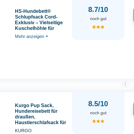
8.7/10
HS-Hundebett®
Schlupfsack Cord-
noch gut
Exklusiv – Vielseitige
★★★
Kuschelhöhle für
Hunde und Katzen –
Mehr anzeigen
⏷
Waschbar – Made in DE
(Beige/Sand, 60x75 cm)
i
8.5/10
Kurgo Pup Sack,
Hundereisebett für
noch gut
draußen,
★★★
Haustierschlafsack für
Camping und Wandern,
KURGO
Dank Beutel gut