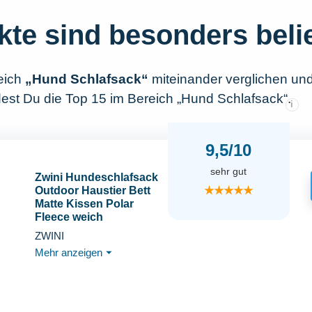
kte sind besonders beli
eich
„Hund Schlafsack“
miteinander verglichen un
dest Du die Top 15 im Bereich „Hund Schlafsack“.
i
9,5/10
sehr gut
Zwini Hundeschlafsack
★★★★★
Outdoor Haustier Bett
Matte Kissen Polar
Fleece weich
schwimmbar
ZWINI
Wasserdicht
Mehr anzeigen
⏷
verschleißfest Warm
Keeping Kordelzug
Reißverschluss
Klettverschluss