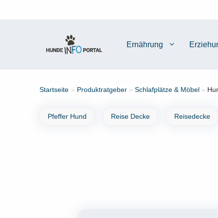
Zum
Inhalt
springen
Ernährung
Erziehu
Startseite
»
Produktratgeber
»
Schlafplätze & Möbel
»
Hun
Pfeffer Hund
Reise Decke
Reisedecke