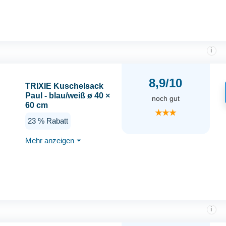
i
8,9/10
TRIXIE Kuschelsack
Paul - blau/weiß ø 40 ×
noch gut
60 cm
★★★
23 % Rabatt
Mehr anzeigen
⏷
i