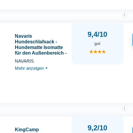
i
9,4/10
Navaris
Hundeschlafsack -
gut
Hundematte Isomatte
★★★★
für den Außenbereich -
Hundedecke flauschig
NAVARIS
für unterwegs -
Mehr anzeigen
⏷
Outdoor Dog Bed -
Grün
i
9,2/10
KingCamp