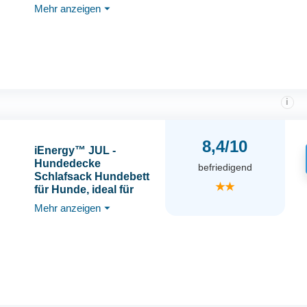
Mehr anzeigen
⏷
verstaubar, wasserfest,
76 cm, M
i
8,4/10
iEnergy™ JUL -
Hundedecke
befriedigend
Schlafsack Hundebett
★★
für Hunde, ideal für
Camping, Urlaub,
Mehr anzeigen
⏷
Wandern,
Rucksackreisen und
Ausflüge,
Einheitsgröße für alle
Rassen, 105x75x2,5 cm