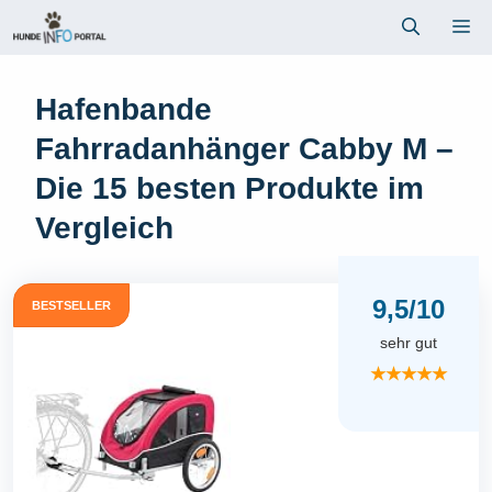
Zum
Me
Inhalt
springen
Hafenbande
Fahrradanhänger Cabby M –
Die 15 besten Produkte im
Vergleich
9,5/10
BESTSELLER
sehr gut
★★★★★