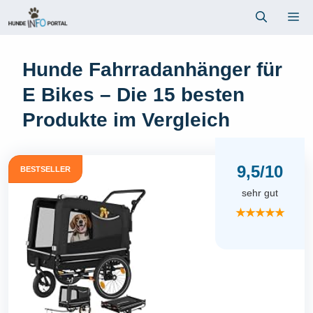
Zum
Me
Inhalt
springen
Hunde Fahrradanhänger für
E Bikes – Die 15 besten
Produkte im Vergleich
9,5/10
BESTSELLER
sehr gut
★★★★★