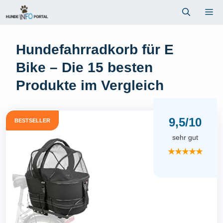
Zum
Me
Inhalt
springen
Hundefahrradkorb für E
Bike – Die 15 besten
Produkte im Vergleich
9,5/10
BESTSELLER
sehr gut
★★★★★