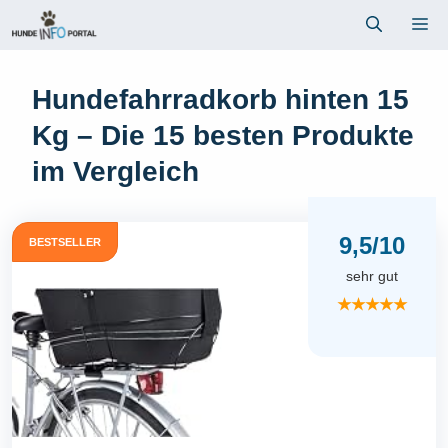
Zum
Me
Inhalt
springen
Hundefahrradkorb hinten 15
Kg – Die 15 besten Produkte
im Vergleich
9,5/10
BESTSELLER
sehr gut
★★★★★