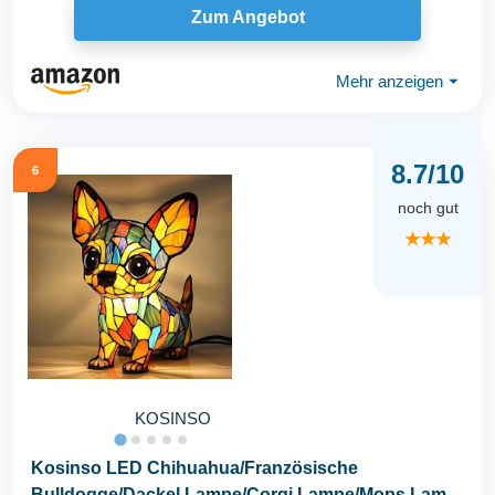
Zum Angebot
Mehr anzeigen
⏷
8.7/10
6
noch gut
★★★
KOSINSO
Kosinso LED Chihuahua/Französische
Bulldogge/Dackel Lampe/Corgi Lampe/Mops Lamp,