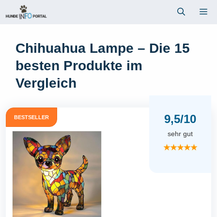
Zum
Me
Inhalt
springen
Chihuahua Lampe – Die 15
besten Produkte im
Vergleich
9,5/10
BESTSELLER
sehr gut
★★★★★