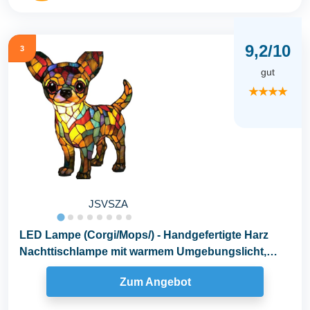
9,2/10
3
gut
★★★★
JSVSZA
LED Lampe (Corgi/Mops/) - Handgefertigte Harz
Nachttischlampe mit warmem Umgebungslicht,
Wohndeko...
Zum Angebot