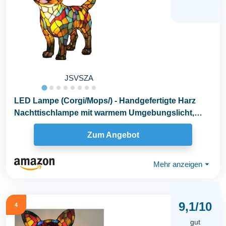
JSVSZA
LED Lampe (Corgi/Mops/) - Handgefertigte Harz
Nachttischlampe mit warmem Umgebungslicht,
Wohndeko...
Zum Angebot
Mehr anzeigen
⏷
9,1/10
4
gut