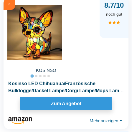
8.7/10
6
noch gut
★★★
KOSINSO
Kosinso LED Chihuahua/Französische
Bulldogge/Dackel Lampe/Corgi Lampe/Mops Lamp,
Haustier-Dekolampe...
Zum Angebot
Mehr anzeigen
⏷