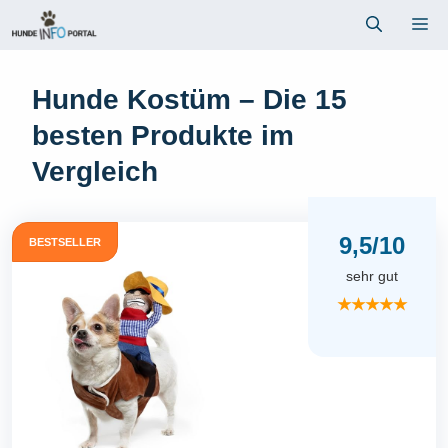
Zum
Me
Inhalt
springen
Hunde Kostüm – Die 15
besten Produkte im
Vergleich
9,5/10
BESTSELLER
sehr gut
★★★★★