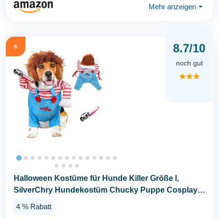
Mehr anzeigen
⏷
8.7/10
6
noch gut
★★★
Halloween Kostüme für Hunde Killer Größe l,
SilverChry Hundekostüm Chucky Puppe Cosplay
für...
4 % Rabatt