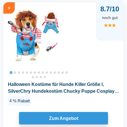
8.7/10
6
noch gut
★★★
Halloween Kostüme für Hunde Killer Größe l,
SilverChry Hundekostüm Chucky Puppe Cosplay
für...
4 % Rabatt
Zum Angebot