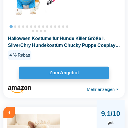
Halloween Kostüme für Hunde Killer Größe l,
SilverChry Hundekostüm Chucky Puppe Cosplay
für...
4 % Rabatt
Zum Angebot
Mehr anzeigen
⏷
9,1/10
4
gut