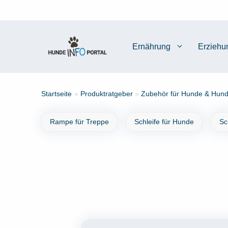
Zum
Inhalt
springen
Ernährung
Erziehu
Startseite
»
Produktratgeber
»
Zubehör für Hunde & Hund
Rampe für Treppe
Schleife für Hunde
Sc