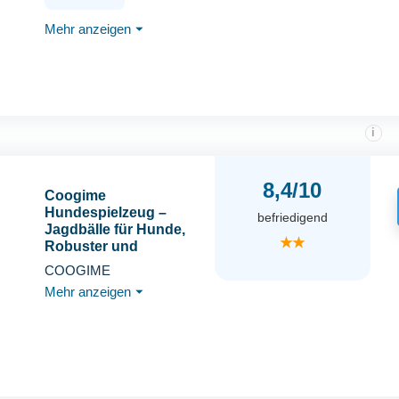
Hundespielzeug Balls,
Mehr anzeigen
⏷
für kleine, mittelgroße
und große Hunde
(Weiß)
i
8,4/10
Coogime
Hundespielzeug –
befriedigend
Jagdbälle für Hunde,
★★
Robuster und
vielseitiger Hundeball,
COOGIME
Fußball der auf der
Mehr anzeigen
⏷
Wasseroberfläche
schwimmt, Spielzeug
für Mittlere Große
Hunde (Schwarz)