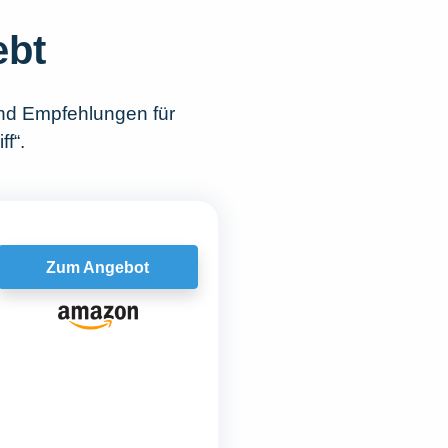
ebt
und Empfehlungen für
f“.
Zum Angebot