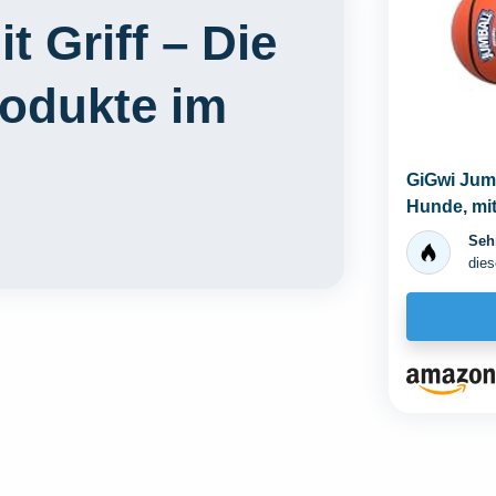
t Griff – Die
rodukte im
GiGwi Jumb
Hunde, mit
Sehr
dies