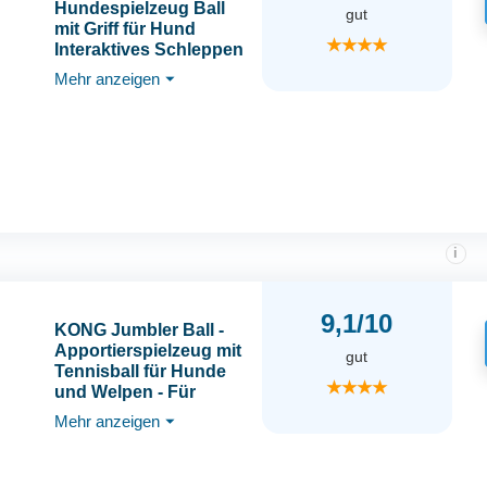
Hundespielzeug Ball
gut
mit Griff für Hund
★★★★
Interaktives Schleppen
von Krieg Wasser
Mehr anzeigen
⏷
Hundebälle Spielzeug
Geburtstagsgeschenk
für Mittel/Große Hunde
(8 Zoll)
i
9,1/10
KONG Jumbler Ball -
Apportierspielzeug mit
gut
Tennisball für Hunde
★★★★
und Welpen - Für
Mittlere/Große Hunde
Mehr anzeigen
⏷