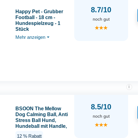
8.7/10
Happy Pet - Grubber
Football - 18 cm -
noch gut
Hundespielzeug - 1
★★★
Stück
Mehr anzeigen
⏷
i
8.5/10
BSOON The Mellow
Dog Calming Ball, Anti
noch gut
Stress Ball Hund,
★★★
Hundeball mit Handle,
Antistressball Hund,
12 % Rabatt
Interaktives