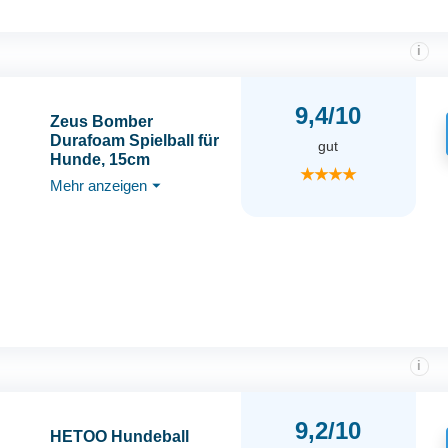
i
9,4/10
Zeus Bomber
Durafoam Spielball für
gut
Hunde, 15cm
★★★★
Mehr anzeigen
⏷
i
9,2/10
HETOO Hundeball