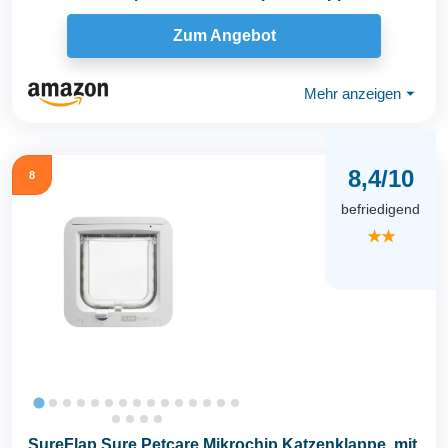
in...
Zum Angebot
Mehr anzeigen
⏷
8,4/10
8
befriedigend
★★
SureFlap Sure Petcare Mikrochip Katzenklappe, mit