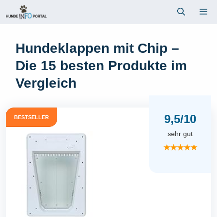
Zum
Me
Inhalt
springen
Hundeklappen mit Chip –
Die 15 besten Produkte im
Vergleich
9,5/10
BESTSELLER
sehr gut
★★★★★