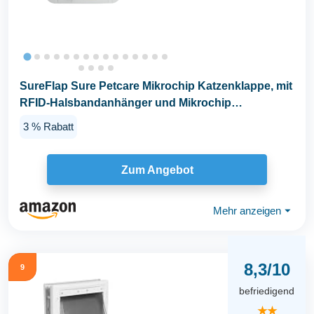
SureFlap Sure Petcare Mikrochip Katzenklappe, mit
RFID-Halsbandanhänger und Mikrochip
kompatibel...
3 % Rabatt
Zum Angebot
Mehr anzeigen
⏷
8,3/10
9
befriedigend
★★