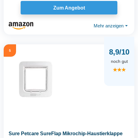
App, mit...
Zum Angebot
Mehr anzeigen
⏷
8,9/10
5
noch gut
★★★
Sure Petcare SureFlap Mikrochip-Haustierklappe