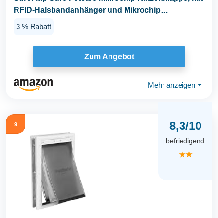
RFID-Halsbandanhänger und Mikrochip
kompatibel...
3 % Rabatt
Zum Angebot
Mehr anzeigen
⏷
8,3/10
9
befriedigend
★★