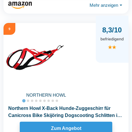
Mehr anzeigen
⏷
8,3/10
9
befriedigend
★★
NORTHERN HOWL
Northern Howl X-Back Hunde-Zuggeschirr für
Canicross Bike Skijöring Dogscooting Schlitten in
Rot
Zum Angebot