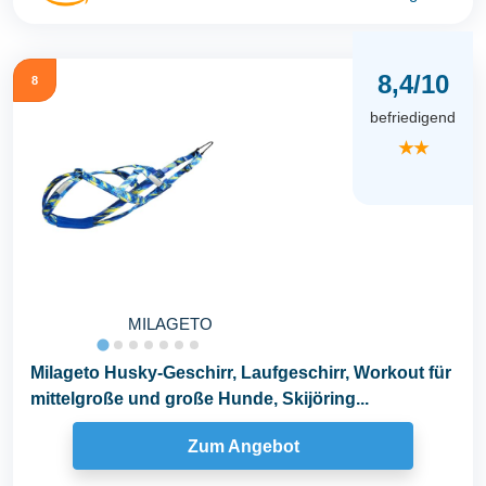
8,4/10
8
befriedigend
★★
MILAGETO
Milageto Husky-Geschirr, Laufgeschirr, Workout für
mittelgroße und große Hunde, Skijöring...
Zum Angebot