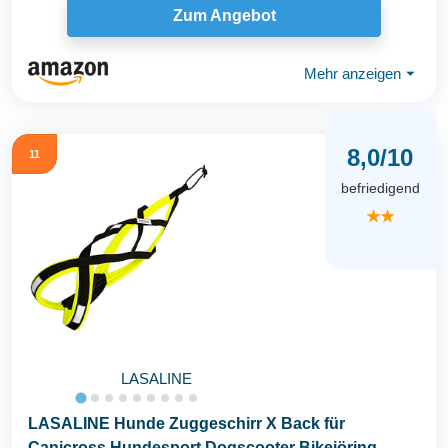
Zum Angebot
Mehr anzeigen
⏷
8,0/10
11
befriedigend
★★
LASALINE
LASALINE Hunde Zuggeschirr X Back für
Canicross Hundesport Dogscooter Bikejöring