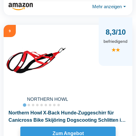
Mehr anzeigen
⏷
8,3/10
9
befriedigend
★★
NORTHERN HOWL
Northern Howl X-Back Hunde-Zuggeschirr für
Canicross Bike Skijöring Dogscooting Schlitten in
Rot
Zum Angebot