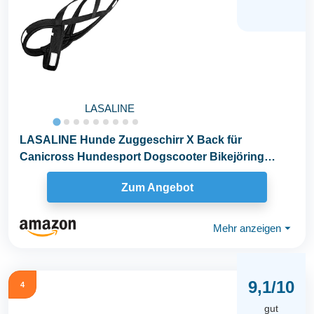
LASALINE
LASALINE Hunde Zuggeschirr X Back für
Canicross Hundesport Dogscooter Bikejöring
Schlitten in...
Zum Angebot
Mehr anzeigen
⏷
9,1/10
4
gut