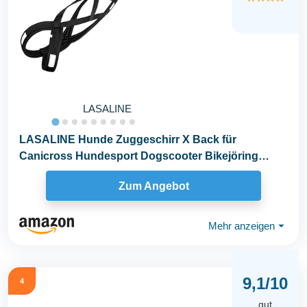
LASALINE
LASALINE Hunde Zuggeschirr X Back für
Canicross Hundesport Dogscooter Bikejöring
Schlitten in...
Zum Angebot
Mehr anzeigen
⏷
9,1/10
4
gut