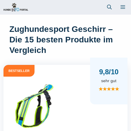
Zum
Me
Inhalt
springen
Zughundesport Geschirr –
Die 15 besten Produkte im
Vergleich
9,8/10
BESTSELLER
sehr gut
★★★★★