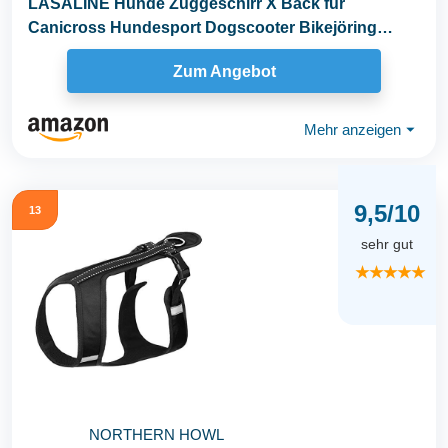
LASALINE Hunde Zuggeschirr X Back für
Canicross Hundesport Dogscooter Bikejöring
Schlitten in...
Zum Angebot
Mehr anzeigen
⏷
9,5/10
13
sehr gut
★★★★★
NORTHERN HOWL