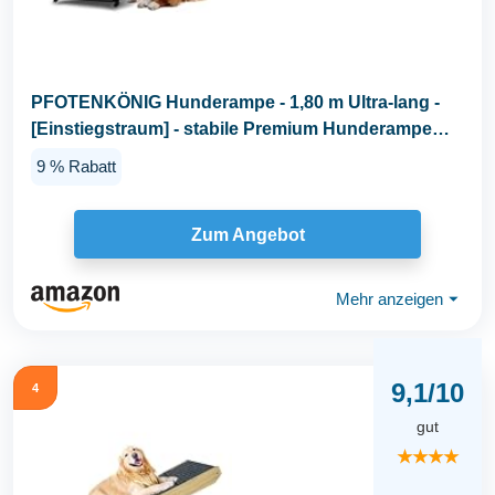
PFOTENKÖNIG Hunderampe - 1,80 m Ultra-lang -
[Einstiegstraum] - stabile Premium Hunderampe
Auto...
9 % Rabatt
Zum Angebot
Mehr anzeigen
⏷
9,1/10
4
gut
★★★★