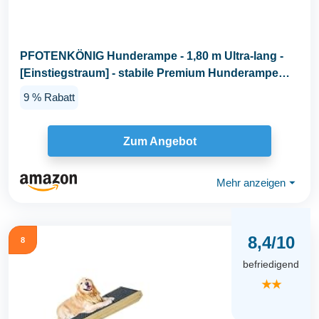
PFOTENKÖNIG Hunderampe - 1,80 m Ultra-lang -
[Einstiegstraum] - stabile Premium Hunderampe
Auto...
9 % Rabatt
Zum Angebot
Mehr anzeigen
⏷
8,4/10
8
befriedigend
★★