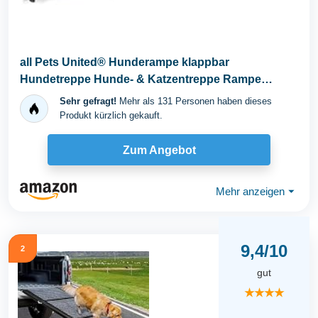
all Pets United® Hunderampe klappbar
Hundetreppe Hunde- & Katzentreppe Rampe
Einstiegshilfe für...
Sehr gefragt!
Mehr als 131 Personen haben dieses
Produkt kürzlich gekauft.
Zum Angebot
Mehr anzeigen
⏷
9,4/10
2
gut
★★★★