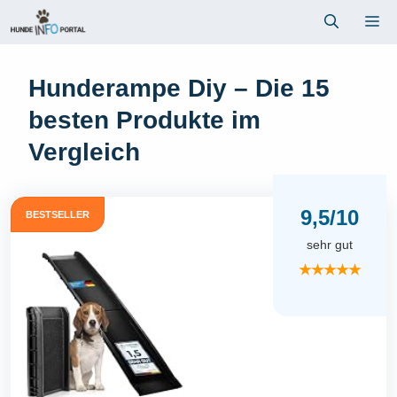
Zum
Me
Inhalt
springen
Hunderampe Diy – Die 15
besten Produkte im
Vergleich
9,5/10
BESTSELLER
sehr gut
★★★★★