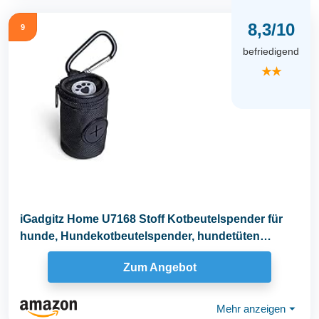
8,3/10
9
befriedigend
★★
iGadgitz Home U7168 Stoff Kotbeutelspender für
hunde, Hundekotbeutelspender, hundetüten
spender...
Zum Angebot
Mehr anzeigen
⏷