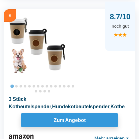
8.7/10
6
noch gut
★★★
3 Stück
Kotbeutelspender,Hundekotbeutelspender,Kotbeut
el Spender für Hunde,mit Praktischer...
Zum Angebot
Mehr anzeigen
⏷