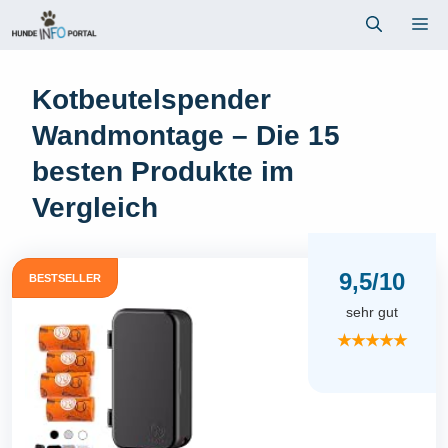
Zum
Me
Inhalt
springen
Kotbeutelspender
Wandmontage – Die 15
besten Produkte im
Vergleich
9,5/10
BESTSELLER
sehr gut
★★★★★