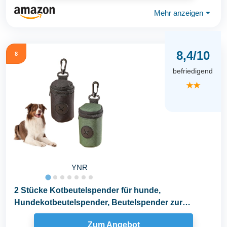
Mehr anzeigen
⏷
8,4/10
8
befriedigend
★★
YNR
2 Stücke Kotbeutelspender für hunde,
Hundekotbeutelspender, Beutelspender zur
Befestigung an der...
Zum Angebot