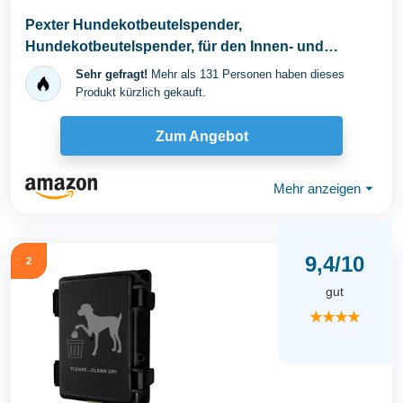
Pexter Hundekotbeutelspender,
Hundekotbeutelspender, für den Innen- und
Außenbereich, zum...
Sehr gefragt!
Mehr als 131 Personen haben dieses
Produkt kürzlich gekauft.
Zum Angebot
Mehr anzeigen
⏷
9,4/10
2
gut
★★★★