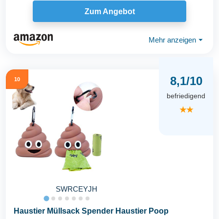
spender...
Zum Angebot
Mehr anzeigen
⏷
8,1/10
10
befriedigend
★★
SWRCEYJH
Haustier Müllsack Spender Haustier Poop