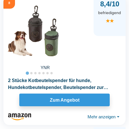
8,4/10
8
befriedigend
★★
YNR
2 Stücke Kotbeutelspender für hunde,
Hundekotbeutelspender, Beutelspender zur
Befestigung an der...
Zum Angebot
Mehr anzeigen
⏷