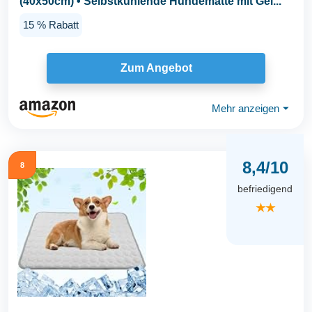
(40x50cm) • Selbstkühlende Hundematte mit Gel...
15 % Rabatt
Zum Angebot
Mehr anzeigen
⏷
8,4/10
8
befriedigend
★★