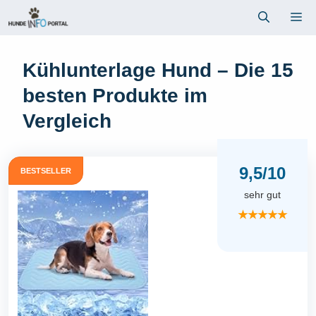
Zum
Me
Inhalt
springen
Kühlunterlage Hund – Die 15
besten Produkte im
Vergleich
9,5/10
BESTSELLER
sehr gut
★★★★★