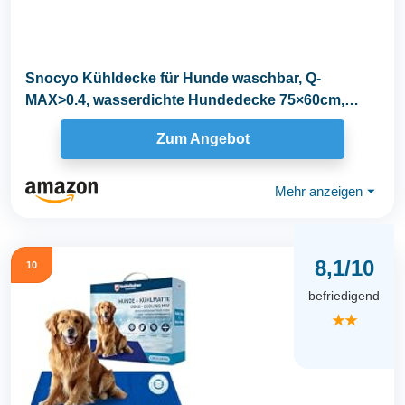
Snocyo Kühldecke für Hunde waschbar, Q-
MAX>0.4, wasserdichte Hundedecke 75×60cm,
doppelseitige...
Zum Angebot
Mehr anzeigen
⏷
8,1/10
10
befriedigend
★★