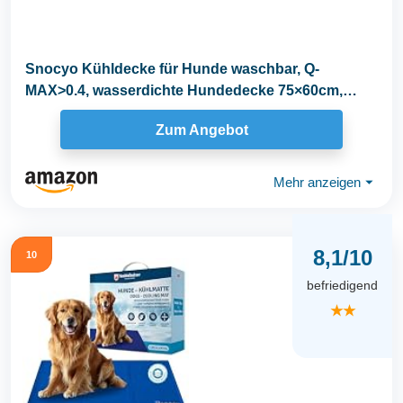
Snocyo Kühldecke für Hunde waschbar, Q-
MAX>0.4, wasserdichte Hundedecke 75×60cm,
doppelseitige...
Zum Angebot
Mehr anzeigen
⏷
8,1/10
10
befriedigend
★★