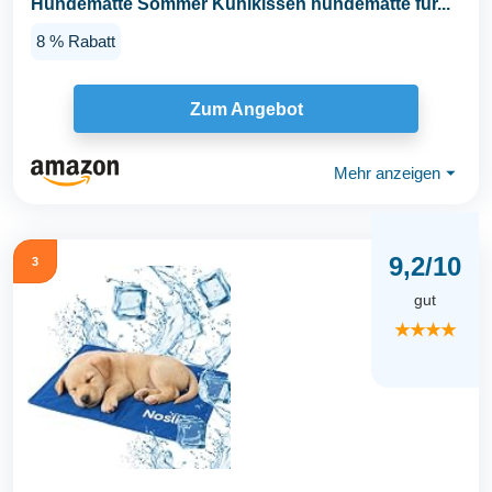
Hundematte Sommer Kühlkissen hundematte für...
8 % Rabatt
Zum Angebot
Mehr anzeigen
⏷
9,2/10
3
gut
★★★★