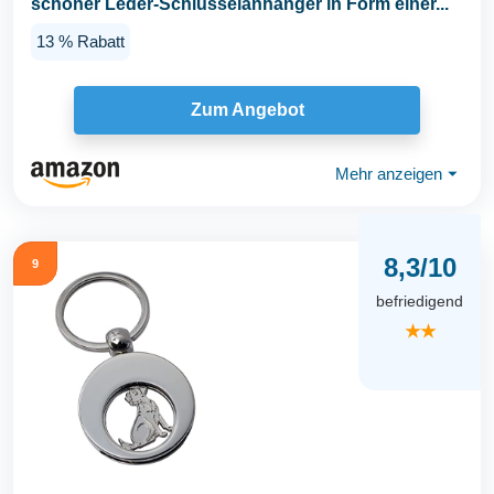
schöner Leder-Schlüsselanhänger in Form einer...
13 % Rabatt
Zum Angebot
Mehr anzeigen
⏷
8,3/10
9
befriedigend
★★