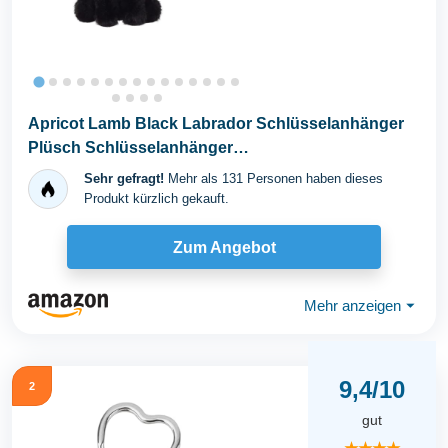
Apricot Lamb Black Labrador Schlüsselanhänger
Plüsch Schlüsselanhänger
Glücksbringer,Geschenke...
Sehr gefragt!
Mehr als 131 Personen haben dieses
Produkt kürzlich gekauft.
Zum Angebot
Mehr anzeigen
⏷
9,4/10
2
gut