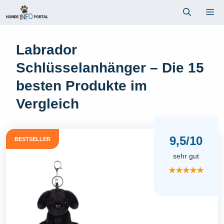
Zum
Me
Inhalt
springen
Labrador
Schlüsselanhänger – Die 15
besten Produkte im
Vergleich
9,5/10
BESTSELLER
sehr gut
★★★★★