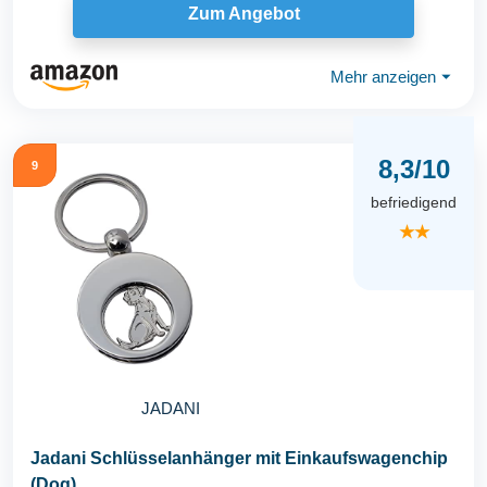
Zum Angebot
Mehr anzeigen
⏷
8,3/10
9
befriedigend
★★
JADANI
Jadani Schlüsselanhänger mit Einkaufswagenchip
(Dog)…