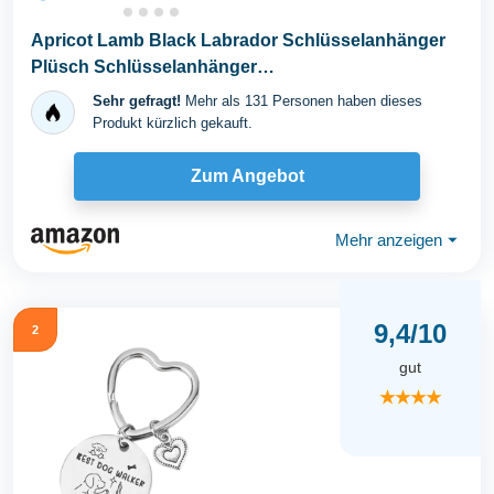
Apricot Lamb Black Labrador Schlüsselanhänger
Plüsch Schlüsselanhänger
Glücksbringer,Geschenke...
Sehr gefragt!
Mehr als 131 Personen haben dieses
Produkt kürzlich gekauft.
Zum Angebot
Mehr anzeigen
⏷
9,4/10
2
gut
★★★★