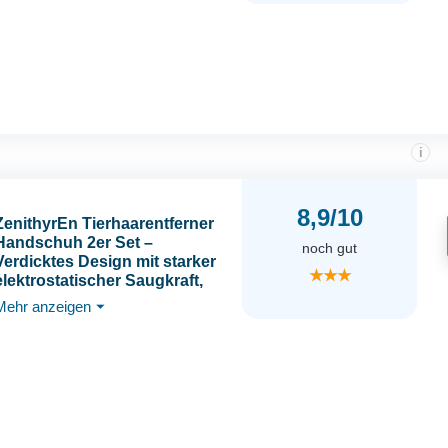
LINTPLUS,
Hundehaarentferner für
Teppiche und
Aktivitätskratzbäume,
bekommt jedes Haar
i
8,9/10
ZenithyrEn Tierhaarentferner
Handschuh 2er Set –
noch gut
Verdicktes Design mit starker
★★★
elektrostatischer Saugkraft,
Fell Magnet handschuh，
Mehr anzeigen
⏷
haarentfernungshandschuh,
tierhaarentfernungshandschuh