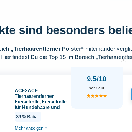
kte sind besonders beli
eich
„Tierhaarentferner Polster“
miteinander vergl
Hier findest Du die Top 15 im Bereich „Tierhaarentfer
i
9,5/10
sehr gut
ACE2ACE
★★★★★
Tierhaarentferner
Fusselrolle, Fusselrolle
für Hundehaare und
Katzenhaare
36 % Rabatt
Wiederverwendbar,
Fusselbürste für
Mehr anzeigen
⏷
Tierhaar, für Sofa, Bett,