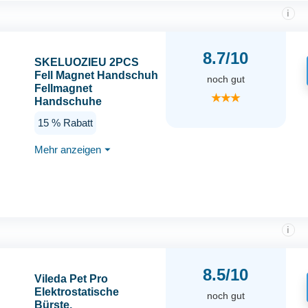
i
8.7/10
SKELUOZIEU 2PCS
Fell Magnet Handschuh
noch gut
Fellmagnet
★★★
Handschuhe
Doppelseitig für Hunde
15 % Rabatt
& Katzen –
Atmungsaktive
Mehr anzeigen
⏷
Haustierhaarentferner
mit Anti-Statik-
Funktion,
Wiederverwendbar zur
Fellpflege im Alltag
i
8.5/10
Vileda Pet Pro
Elektrostatische
noch gut
Bürste,