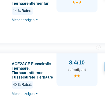
★★★
Tierhaarentferner für
Textile Oberflächen,
14 % Rabatt
elektrostatische Kraft,
langlebiges
Mehr anzeigen
⏷
Silikonmaterial, ideal
für Enge Stellen,
ergonomisches
Design, abwaschbar
i
8,4/10
ACE2ACE Fusselrolle
Tierhaare,
befriedigend
Tierhaarentferner,
★★
Fusselbürste Tierhaare
für Hundehaare und
40 % Rabatt
Katzenhaare,
Hundehaarentferner für
Mehr anzeigen
⏷
Sofa, Bett, Teppich,
Kratzbaum, Baby blau