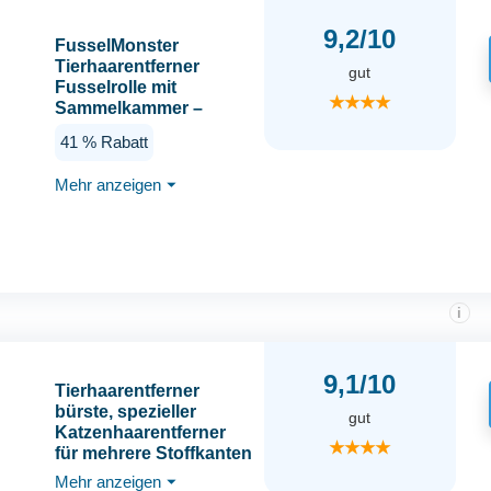
9,2/10
FusselMonster
Tierhaarentferner
gut
Fusselrolle mit
★★★★
Sammelkammer –
Wiederverwendbarer
41 % Rabatt
manueller Hunde- &
Katzenhaarentferner
Mehr anzeigen
⏷
für Sofa, Teppich &
Autositze (weiß)
i
9,1/10
Tierhaarentferner
bürste, spezieller
gut
Katzenhaarentferner
★★★★
für mehrere Stoffkanten
und Teppichkratzer von
Mehr anzeigen
⏷