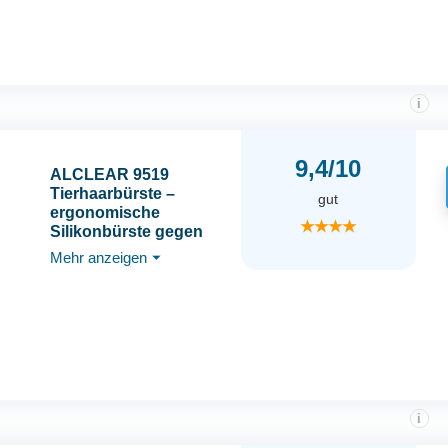
Teppich, Kratzbaum,
weiß
i
9,4/10
ALCLEAR 9519
Tierhaarbürste –
gut
ergonomische
★★★★
Silikonbürste gegen
Hundehaare &
Mehr anzeigen
⏷
Katzenhaare – für Auto,
Polster, Sofa, Teppiche,
Heimtextilien –
wiederverwendbar,
chemiefrei – designed
in Germany
i