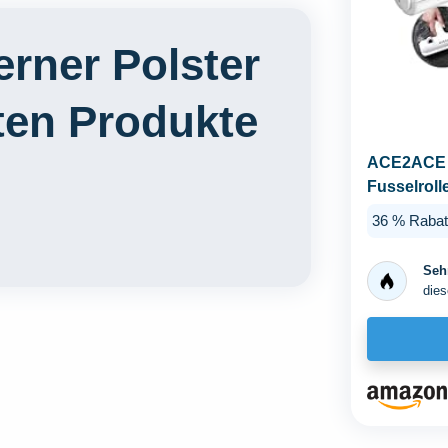
erner Polster
ten Produkte
ACE2ACE Ti
Fusselroll
Wiederverw
36 % Rabat
Sehr
dies