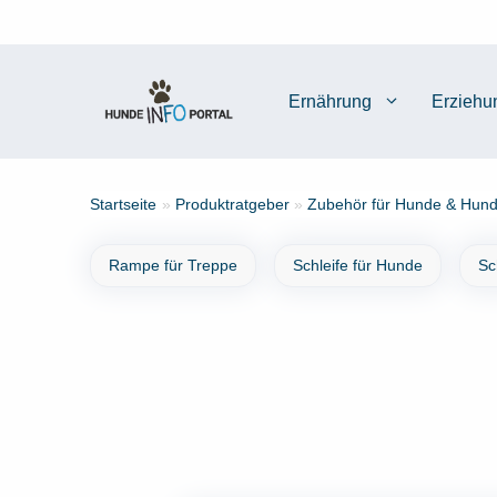
Zum
Inhalt
springen
Ernährung
Erziehu
Startseite
»
Produktratgeber
»
Zubehör für Hunde & Hund
Rampe für Treppe
Schleife für Hunde
Sc