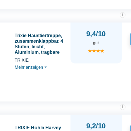
i
9,4/10
Trixie Haustiertreppe,
zusammenklappbar, 4
gut
Stufen, leicht,
★★★★
Aluminium, tragbare
Treppe, Haustiertreppe
TRIXIE
Mehr anzeigen
⏷
i
9,2/10
TRIXIE Höhle Harvey