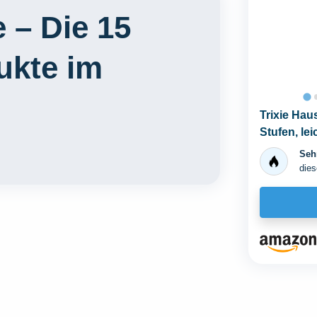
e – Die 15
ukte im
Trixie Hau
Stufen, lei
Sehr
dies