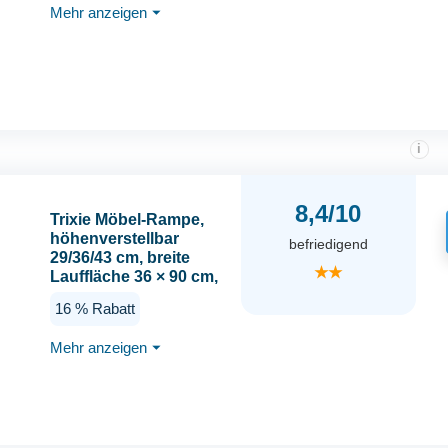
Mehr anzeigen
⏷
und Sofas - bis 40 kg -
39488
i
8,4/10
Trixie Möbel-Rampe,
höhenverstellbar
befriedigend
29/36/43 cm, breite
★★
Lauffläche 36 × 90 cm,
39375, weiß
16 % Rabatt
Mehr anzeigen
⏷