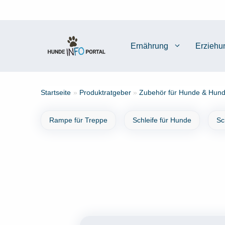
Zum
Inhalt
springen
Ernährung
Erziehu
Startseite
»
Produktratgeber
»
Zubehör für Hunde & Hund
Rampe für Treppe
Schleife für Hunde
Sc