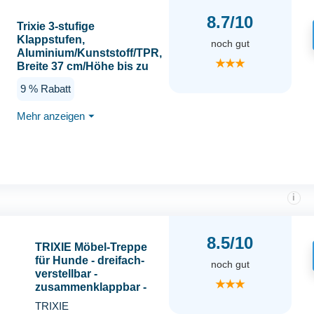
8.7/10
Trixie 3-stufige
Klappstufen,
noch gut
Aluminium/Kunststoff/TPR,
★★★
Breite 37 cm/Höhe bis zu
57 cm/DE
9 % Rabatt
Mehr anzeigen
⏷
i
8.5/10
TRIXIE Möbel-Treppe
für Hunde - dreifach-
noch gut
verstellbar -
★★★
zusammenklappbar -
für drinnen - hilft
TRIXIE
Hunden z.B. auf Betten