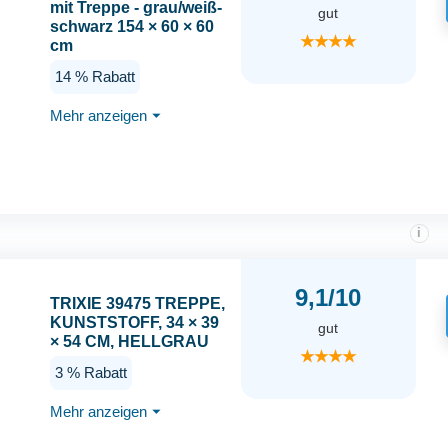
mit Treppe - grau/weiß-
gut
schwarz 154 × 60 × 60
★★★★
cm
14 % Rabatt
Mehr anzeigen
⏷
i
9,1/10
TRIXIE 39475 TREPPE,
KUNSTSTOFF, 34 × 39
gut
× 54 CM, HELLGRAU
★★★★
3 % Rabatt
Mehr anzeigen
⏷