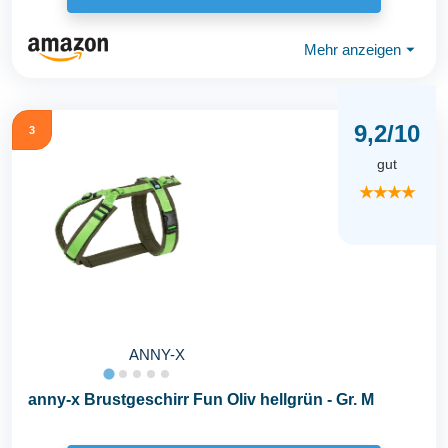
Mehr anzeigen
⏷
9,2/10
3
gut
★★★★
ANNY-X
anny-x Brustgeschirr Fun Oliv hellgrün - Gr. M