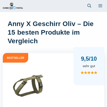
Zum
Me
Inhalt
springen
Anny X Geschirr Oliv – Die
15 besten Produkte im
Vergleich
9,5/10
BESTSELLER
sehr gut
★★★★★