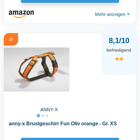
Mehr anzeigen
⏷
8,1/10
10
befriedigend
★★
ANNY-X
anny-x Brustgeschirr Fun Oliv orange - Gr. XS