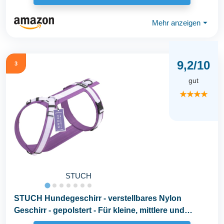
Mehr anzeigen
⏷
9,2/10
3
gut
★★★★
STUCH
STUCH Hundegeschirr - verstellbares Nylon
Geschirr - gepolstert - Für kleine, mittlere und
große...