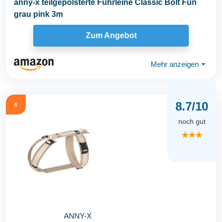
anny-x teilgepolsterte Führleine Classic Bolt Fun
grau pink 3m
Zum Angebot
Mehr anzeigen
⏷
8.7/10
6
noch gut
★★★
ANNY-X