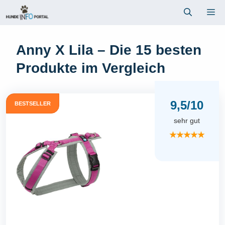
Zum
Me
Inhalt
springen
Anny X Lila – Die 15 besten
Produkte im Vergleich
9,5/10
BESTSELLER
sehr gut
★★★★★