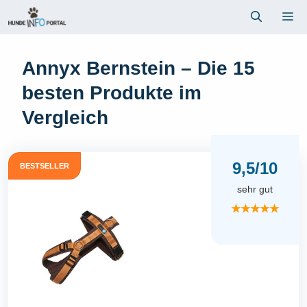
Zum
Me
Inhalt
springen
Annyx Bernstein – Die 15
besten Produkte im
Vergleich
9,5/10
BESTSELLER
sehr gut
★★★★★