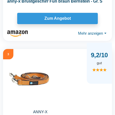
anny-x Brustgeschirr Fun braun Bernstein - Gr. S
Zum Angebot
Mehr anzeigen
⏷
9,2/10
3
gut
★★★★
ANNY-X