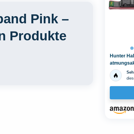
band Pink –
en Produkte
Hunter Hal
atmungsak
lautlos...
Sehr
dies