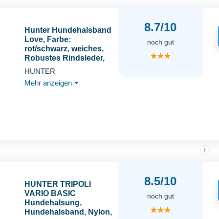
8.7/10
Hunter Hundehalsband
Love, Farbe:
noch gut
rot/schwarz, weiches,
★★★
Robustes Rindsleder,
einzeln eingenähte
HUNTER
Herzen, handgefertigt,
Mehr anzeigen
⏷
hoher, besonders
anschmiegsam, Made
in Germany, Größe 55
i
8.5/10
HUNTER TRIPOLI
VARIO BASIC
noch gut
Hundehalsung,
★★★
Hundehalsband, Nylon,