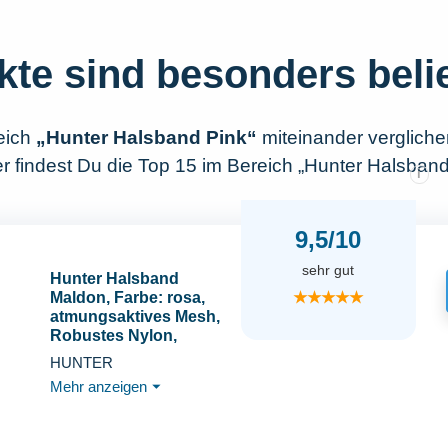
kte sind besonders beli
eich
„Hunter Halsband Pink“
miteinander verglich
r findest Du die Top 15 im Bereich „Hunter Halsband
i
9,5/10
sehr gut
Hunter Halsband
★★★★★
Maldon, Farbe: rosa,
atmungsaktives Mesh,
Robustes Nylon,
lautlos &
HUNTER
allergikerfreundlich,
Mehr anzeigen
⏷
Zugentlastung,
integriertes
Adresslabel,