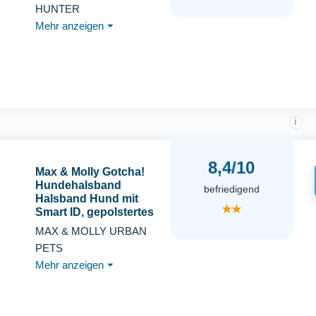
reflektierend,
HUNTER
Klickverschluss, XS-S,
Mehr anzeigen
⏷
hellrosa
i
8,4/10
Max & Molly Gotcha!
Hundehalsband
befriedigend
Halsband Hund mit
★★
Smart ID, gepolstertes
Neopren Halsband mit
MAX & MOLLY URBAN
Design für mittelgroße
PETS
Hunde, wasserdicht,
Mehr anzeigen
⏷
bequem, verstellbar,
Leopard Pink, M