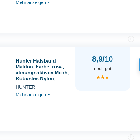
Mehr anzeigen
⏷
wetterfest &
pflegeleicht, ideal für
Training & Alltag,
Größe: M
i
8,9/10
Hunter Halsband
Maldon, Farbe: rosa,
noch gut
atmungsaktives Mesh,
★★★
Robustes Nylon,
lautlos &
HUNTER
allergikerfreundlich,
Mehr anzeigen
⏷
Zugentlastung,
integriertes
Adresslabel,
besonders leicht,
Größe: S
i