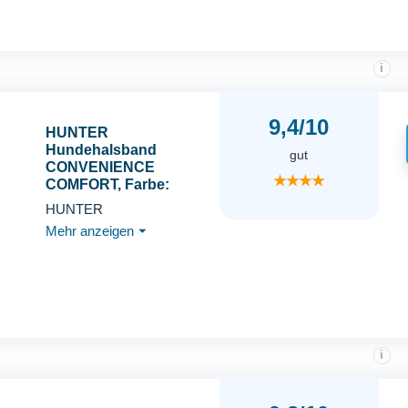
besonders leicht,
Größe: M
i
9,4/10
HUNTER
Hundehalsband
gut
CONVENIENCE
★★★★
COMFORT, Farbe:
neonpink, Mit Neopren-
HUNTER
Polsterung,
Mehr anzeigen
⏷
witterungsbeständig,
pflegeleicht, ideal für
Sport & Freizeit, Größe:
45
i