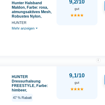
9,2/10
Hunter Halsband
Maldon, Farbe: rosa,
gut
atmungsaktives Mesh,
★★★★
Robustes Nylon,
lautlos &
HUNTER
allergikerfreundlich,
Mehr anzeigen
⏷
Zugentlastung,
integriertes
Adresslabel,
besonders leicht,
Größe: L
i
9,1/10
HUNTER
Dressurhalsung
gut
FREESTYLE, Farbe:
★★★★
himbeer,
strapazierfähiges Tau
47 % Rabatt
mit Polyamid-Kern,
weich & robust,